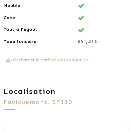
Meublé
Vos Agents de Proximité en Immobilier.
Cave
Tout à l'égout
Taxe foncière
864,00 €
Télécharger le barème des honoraires
Localisation
Faulquemont, 57380