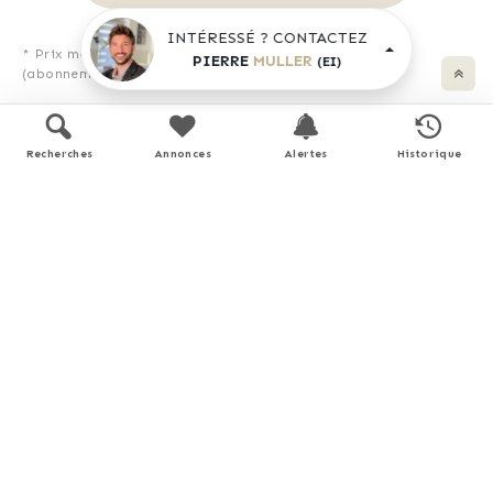
INTÉRESSÉ ? CONTACTEZ
* Prix moyens des énergies indexés pour l'année 2024
PIERRE
MULLER
(EI)
(abonnement compris).
Recherches
Annonces
Alertes
Historique
Simulation de prêt
Prix du bien
€
Durée
Apport personnel