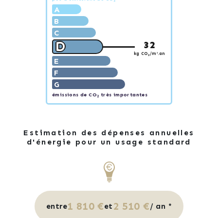
2
A
B
C
D
32
kg CO
/m².an
2
E
F
G
émissions de CO
très importantes
2
Estimation des dépenses annuelles
d'énergie pour un usage standard
1 810 €
2 510 €
entre
et
/ an *