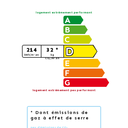
logement extrêmement performant
A
B
C
D
214
32 *
kWh/m².an
kg
CO
/m².an
2
E
F
G
logement extrêmement peu performant
* Dont émissions de
gaz à effet de serre
peu d'émissions de CO