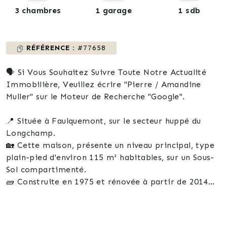
3 chambres
1 garage
1 sdb
RÉFÉRENCE :
#77658
🗣️ Si Vous Souhaitez Suivre Toute Notre Actualité
Immobilière, Veuillez écrire "Pierre / Amandine
Muller" sur le Moteur de Recherche "Google".
📍 Située à Faulquemont, sur le secteur huppé du
Longchamp.
🏡 Cette maison, présente un niveau principal, type
plain-pied d'environ 115 m² habitables, sur un Sous-
Sol compartimenté.
🧱 Construite en 1975 et rénovée à partir de 2014
(Fenêtres, Toiture, Isolation Extérieure).
🌱 Implantée sur un terrain de 10,36 ares, elle
bénéficie d’un environnement urbain sans murs