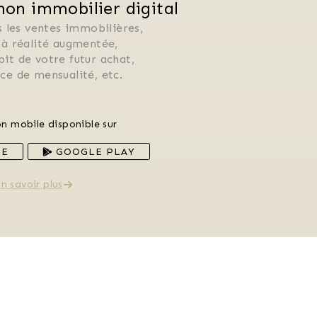
n immobilier digital
 les ventes immobilières, 
 à réalité augmentée, 
ébit de votre futur achat, 
rice de mensualité, etc.
on mobile disponible sur
RE
GOOGLE PLAY
n savoir plus