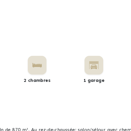
2 chambres
1 garage
ain de 870 m². Au rez‑de‑chaussée: salon/séjour avec che