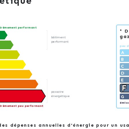
étique
trêmement performant
* 
gaz
bâtiment
performant
peu d
A
B
C
D
E
F
passoire
G
énergétique
émiss
trêmement peu performant
des dépenses annuelles d'énergie pour un us