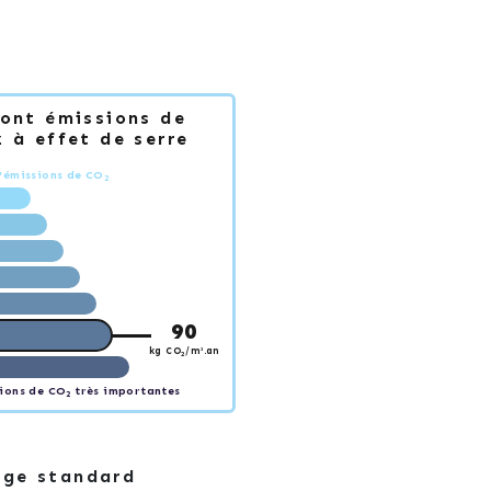
Dont émissions de
 à effet de serre
'émissions de CO
2
90
kg CO
/m².an
2
ions de CO
très importantes
2
age standard