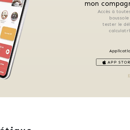
mon compagno
Accès à toutes
 boussole
 tester le d
 calculat
Applicati
APP STO
E