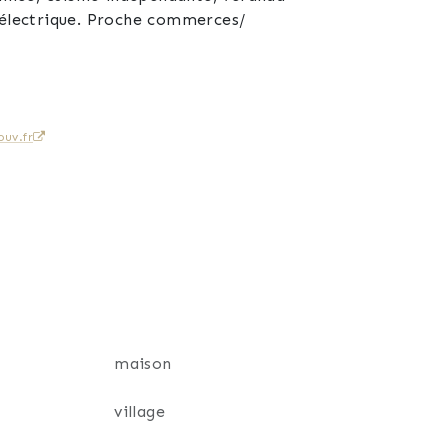
t électrique. Proche commerces/
uv.fr
maison
village