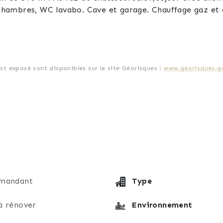
 2 chambres, WC lavabo. Cave et garage. Chauffage gaz e
est exposé sont disponibles sur le site Géorisques :
www.georisques.go
mandant
Type
à rénover
Environnement