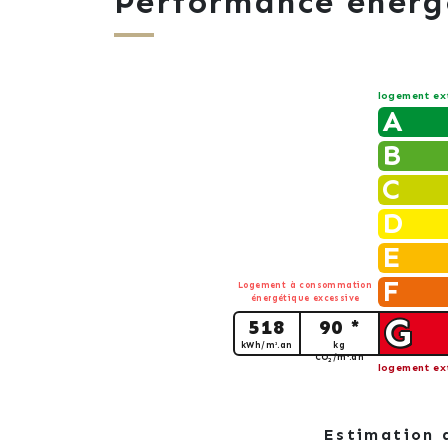
Performance énerg
logement ex
A
B
C
D
E
F
Logement à consommation
énergétique excessive
G
518
90 *
kWh/m².an
kg
CO
/m².an
2
logement ex
Estimation 