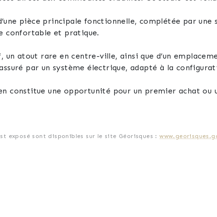
’une pièce principale fonctionnelle, complétée par une 
e confortable et pratique.
, un atout rare en centre-ville, ainsi que d’un emplaceme
assuré par un système électrique, adapté à la configura
en constitue une opportunité pour un premier achat ou u
une visite et découvrir l’ensemble de ses caractéristiqu
est exposé sont disponibles sur le site Géorisques :
www.georisques.go