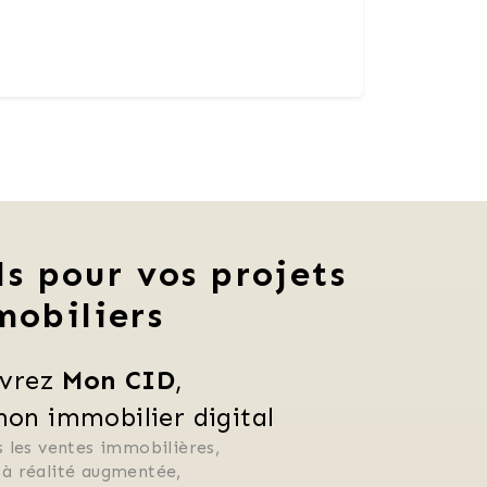
ls pour vos projets
mobiliers
vrez 
Mon CID
,
n immobilier digital
 les ventes immobilières, 
 à réalité augmentée, 