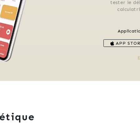
 tester le d
 calculat
Applicati
APP STO
E
étique