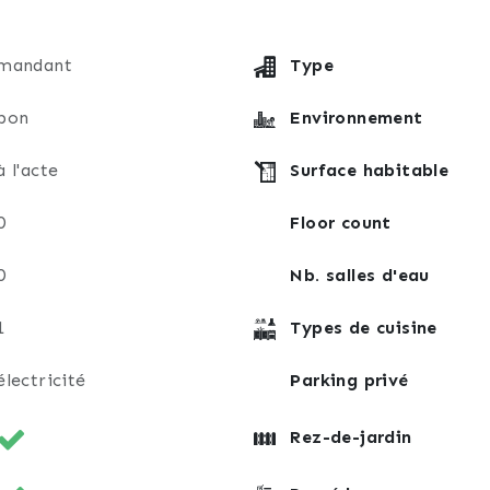
mandant
Type
bon
Environnement
à l'acte
Surface habitable
0
Floor count
0
Nb. salles d'eau
1
Types de cuisine
électricité
Parking privé
Rez-de-jardin