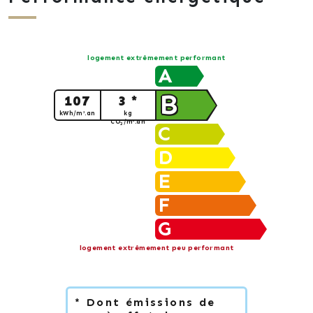
logement extrêmement performant
A
B
107
3 *
kWh/m².an
kg
CO
/m².an
2
C
D
E
F
G
logement extrêmement peu performant
* Dont émissions de