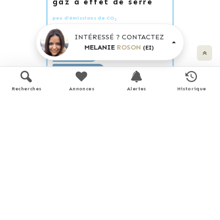
gaz à effet de serre
peu d'émissions de CO
2
A
3
INTÉRESSÉ ? CONTACTEZ
kg CO
/m².an
2
B
MELANIE
ROSON
(EI)
C
D
E
Recherches
Annonces
Alertes
Historique
F
G
émissions de CO
très importantes
2
Estimation des dépenses annuelles
d'énergie pour un usage standard