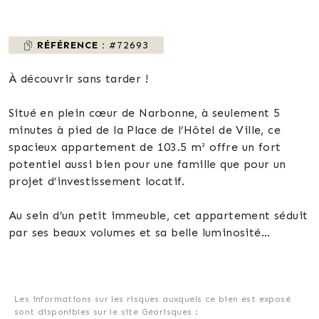
RÉFÉRENCE :
#72693
À découvrir sans tarder !
Situé en plein cœur de Narbonne, à seulement 5
minutes à pied de la Place de l’Hôtel de Ville, ce
spacieux appartement de 103.5 m² offre un fort
potentiel aussi bien pour une famille que pour un
projet d’investissement locatif.
Au sein d’un petit immeuble, cet appartement séduit
par ses beaux volumes et sa belle luminosité
naturelle. Les pièces sont généreuses et offrent de
nombreuses possibilités d’aménagement pour créer
un intérieur chaleureux et moderne.
Les informations sur les risques auxquels ce bien est exposé
sont disponibles sur le site Géorisques :
L’appartement nécessite quelques travaux de