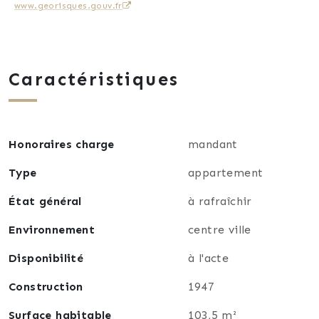
www.georisques.gouv.fr
rafraîchissement, laissant ainsi libre cours à vos
envies de décoration et de personnalisation.
Son emplacement central permet de profiter de
Caractéristiques
toutes les commodités à pied : commerces, écoles,
transports, restaurants et vie de quartier.
Une belle opportunité pour les amateurs de biens de
Honoraires charge
mandant
caractère à réinventer !
Type
appartement
À visiter rapidement.
État général
à rafraîchir
Environnement
centre ville
Disponibilité
à l'acte
Construction
1947
Surface habitable
103,5 m²