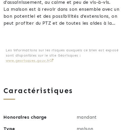
d’assainissement, au calme et peu de vis-à-vis.
La maison est à revoir dans son ensemble avec un
bon potentiel et des possibilités d’extensions, on
peut profiter du PTZ et de toutes les aides à la
rénovation et à l’accession disponibles.
A l’extérieur on a 2 dépendances en place dont une
avec 2 garages et un coin terrasse sans vis-à-vis,
également possibilité d’installer une piscine.
Les informations sur les risques auxquels ce bien est exposé
sont disponibles sur le site Géorisques :
Sous tout le RDC on peut profiter d’un sous-sol avec
www.georisques.gouv.fr
un accès direct à la cour.
Un chauffage centralisé au gaz de ville et des
fenêtres PVC sont en place.
Si vous avez des notions dans le bâtiment ou vous
Caractéristiques
êtes bricoleur alors profitez de cette opportunité.
Honoraires charge
mandant
Type
maison