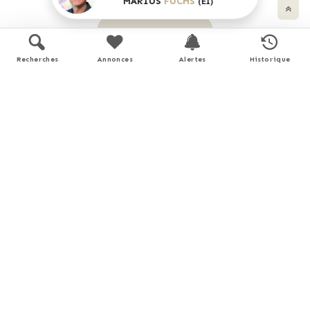
MARIUS
FUCHS
(EI)
893 €
/ mois *
Recherches
Annonces
Alertes
Historique
* Calculs effectués sur la base d'un prêt à taux fixe de
3,51%
sur une durée de
25
ans avec un apport de 10% et hors
assurance. Le coût de l'assurance de prêt dépend du capital
assuré, de votre âge, de la durée du prêt, du taux d'intérêt du
prêt, de votre questionnaire de santé et/ou médical, et de
votre profession. Les calculs et solutions indiqués ne revêtent
aucun caractère contractuel et ne sont en aucun cas une offre
de prêt. Seuls les banques et organismes de financement sont
habilités à accorder un financement. Pour tout crédit
immobilier, vous êtes protégés par un délai de réflexion de 10
jours. Aucun versement de quelque nature que ce soit ne peut
être exigé d'un particulier avant l'obtention d'un ou de
plusieurs prêts d'argent. L'achat est subordonné à l'obtention
du prêt. S'il n'est pas obtenu, le vendeur doit rembourser les
sommes versées. Un crédit vous engage et doit être
remboursé. Vérifiez vos capacités de remboursement avant de
vous engager.