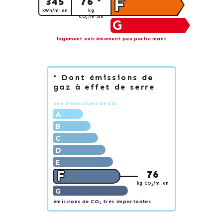
F
345
76 *
kWh/m².an
kg
CO
/m².an
2
G
logement extrêmement peu performant
* Dont émissions de
gaz à effet de serre
peu d'émissions de CO
2
A
B
C
D
E
F
76
kg CO
/m².an
2
G
émissions de CO
très importantes
2