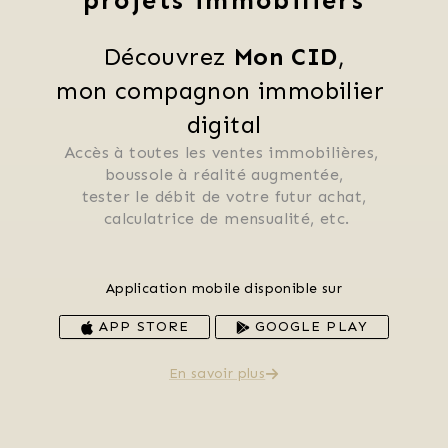
projets immobiliers
Découvrez 
Mon CID
,
mon compagnon immobilier 
digital
Accès à toutes les ventes immobilières, 
 boussole à réalité augmentée, 
 tester le débit de votre futur achat, 
 calculatrice de mensualité, etc.
Application mobile disponible sur
APP STORE
GOOGLE PLAY
En savoir plus