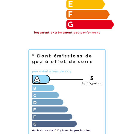
E
F
G
logement extrêmement peu performant
* Dont émissions de
gaz à effet de serre
peu d'émissions de CO
2
A
5
kg CO
/m².an
2
B
C
D
E
F
G
émissions de CO
très importantes
2