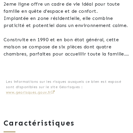
2eme ligne offre un cadre de vie idéal pour toute
famille en quête d’espace et de confort.
Implantée en zone résidentielle, elle combine
praticité et potentiel dans un environnement calme.
Construite en 1990 et en bon état général, cette
maison se compose de six pièces dont quatre
chambres, parfaites pour accueillir toute la famille.
L’espace inclut un séjour lumineux, une cuisine super
équipée pensée pour les moments conviviaux, une
salle de bain fonctionnelle et un WC séparé.
La distribution des pièces garantit un usage optimal
Les informations sur les risques auxquels ce bien est exposé
sont disponibles sur le site Géorisques :
et un confort au quotidien.
www.georisques.gouv.fr
Côté équipements, le chauffage mixte bois et
pompe à chaleur air/air assure une ambiance
chaleureuse et économique. Les panneaux solaires
Caractéristiques
intégrés participent à la maîtrise des charges
énergétiques.