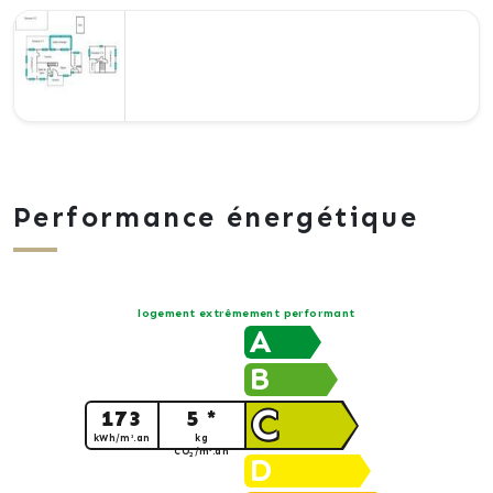
Performance énergétique
logement extrêmement performant
A
B
C
173
5 *
kWh/m².an
kg
CO
/m².an
2
D