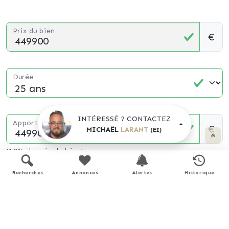
Prix du bien
€
Durée
INTÉRESSÉ ? CONTACTEZ
Apport personnel
€
MICHAËL
LARANT
(EI)
(10% du prix du bien)
Recherches
Annonces
Alertes
Historique
Taux d'intérêt
%
(taux moyen hors assurance)