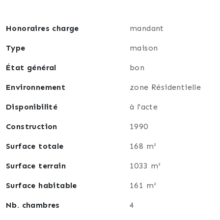
Trois places de parking privatives complètent ce
bien, facilitant le stationnement pour plusieurs
Honoraires charge
mandant
véhicules.
Type
maison
Proche des arrêts de bus, du stade, des écoles et des
État général
bon
autres commodités, cette maison est extrêmement
bien située dans Le Taillan Médoc.
Environnement
zone Résidentielle
Contactez moi pour organiser une visite
Disponibilité
à l'acte
Construction
1990
Surface totale
168 m²
Surface terrain
1033 m²
Surface habitable
161 m²
Nb. chambres
4