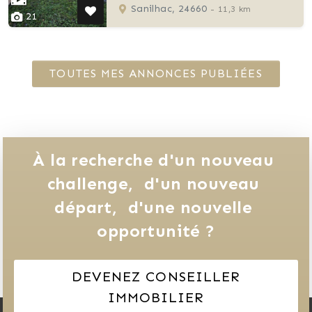
Parcelle 17 457 m²
Sanilhac, 24660
- 11,3 km
21
TOUTES MES ANNONCES PUBLIÉES
À la recherche d'un nouveau 
challenge, 
d'un nouveau 
départ, 
d'une nouvelle 
opportunité ?
DEVENEZ CONSEILLER
IMMOBILIER