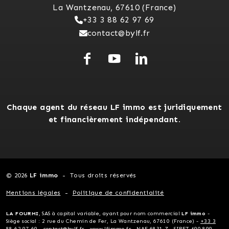
La Wantzenau, 67610 (France)
+33 3 88 62 97 69
contact@bylf.fr
Chaque agent du réseau LF immo est juridiquement
et financièrement indépendant.
© 2026
LF immo
Tous droits réservés
Mentions légales
Politique de confidentialité
LA FOURMI
, SAS à capital variable, ayant pour nom commercial
LF immo
-
Siège social : 2 rue du Chemin de Fer, La Wantzenau, 67610 (France) -
+33 3
88 62 97 69
-
contact@bylf.fr
-
www.lfimmo.fr
- NAF 6831 Z - SIRET 490 899