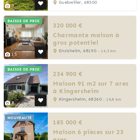
Guebwiller, 68500
3
BAISSE DE PRIX
320 000 €
Charmante maison à
gros potentiel
Ensisheim, 68190
- 14,3 km
15
BAISSE DE PRIX
234 900 €
Maison 91 m2 sur 7 ares
à Kingersheim
Kingersheim, 68260
- 16,8 km
8
NOUVEAUTÉ
185 000 €
Maison 6 pièces sur 23
ares