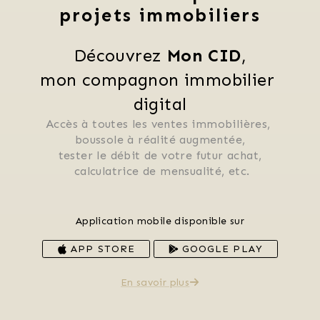
projets immobiliers
Découvrez 
Mon CID
,
mon compagnon immobilier 
digital
Accès à toutes les ventes immobilières, 
 boussole à réalité augmentée, 
 tester le débit de votre futur achat, 
 calculatrice de mensualité, etc.
Application mobile disponible sur
APP STORE
GOOGLE PLAY
En savoir plus