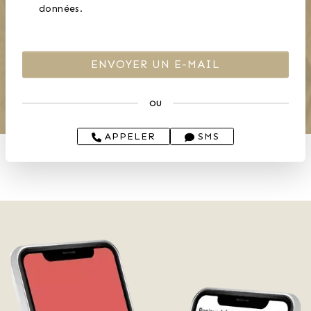
données.
ou
APPELER
SMS