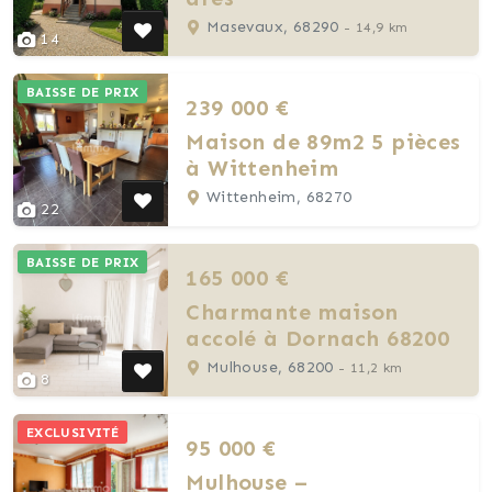
Masevaux, 68290
- 14,9 km
14
BAISSE DE PRIX
239 000 €
Maison de 89m2 5 pièces
à Wittenheim
Wittenheim, 68270
22
BAISSE DE PRIX
165 000 €
Charmante maison
accolé à Dornach 68200
Mulhouse, 68200
- 11,2 km
8
EXCLUSIVITÉ
95 000 €
Mulhouse –