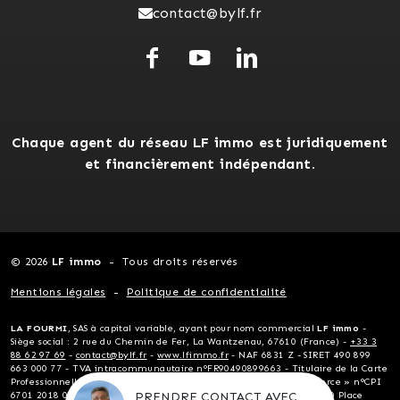
contact@bylf.fr
Chaque agent du réseau LF immo est juridiquement
et financièrement indépendant.
© 2026
LF immo
Tous droits réservés
Mentions légales
Politique de confidentialité
LA FOURMI
, SAS à capital variable, ayant pour nom commercial
LF immo
-
Siège social : 2 rue du Chemin de Fer, La Wantzenau, 67610 (France) -
+33 3
88 62 97 69
-
contact@bylf.fr
-
www.lfimmo.fr
- NAF 6831 Z - SIRET 490 899
663 000 77 - TVA intracommunautaire n°FR90490899663 - Titulaire de la Carte
Professionnelle « Transactions sur immeubles et fonds de commerce » n°CPI
PRENDRE CONTACT AVEC
6701 2018 000 024 124 délivrée par la CCI Alsace Eurométropole, 10 Place