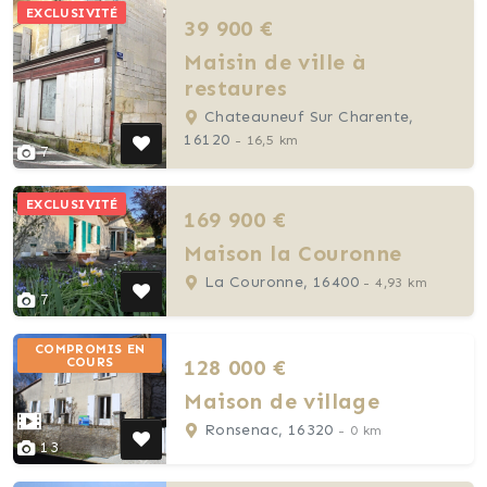
EXCLUSIVITÉ
39 900 €
Maisin de ville à
restaures
Chateauneuf Sur Charente,
16120
- 16,5 km
7
EXCLUSIVITÉ
169 900 €
Maison la Couronne
La Couronne, 16400
- 4,93 km
7
COMPROMIS EN
128 000 €
COURS
Maison de village
Ronsenac, 16320
- 0 km
13