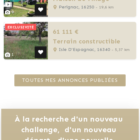
Perignac, 16250
- 19,6 km
9
EXCLUSIVITÉ
61 111 €
Terrain constructible
Isle D'Espagnac, 16340
- 5,37 km
1
TOUTES MES ANNONCES PUBLIÉES
À la recherche d'un nouveau 
challenge, 
d'un nouveau 