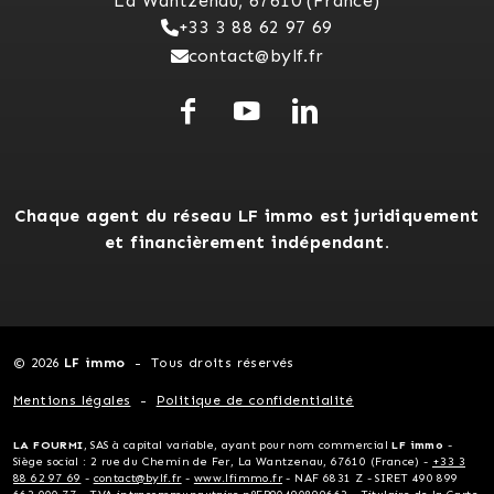
La Wantzenau, 67610 (France)
+33 3 88 62 97 69
contact@bylf.fr
Chaque agent du réseau LF immo est juridiquement
et financièrement indépendant.
© 2026
LF immo
Tous droits réservés
Mentions légales
Politique de confidentialité
LA FOURMI
, SAS à capital variable, ayant pour nom commercial
LF immo
-
Siège social : 2 rue du Chemin de Fer, La Wantzenau, 67610 (France) -
+33 3
88 62 97 69
-
contact@bylf.fr
-
www.lfimmo.fr
- NAF 6831 Z - SIRET 490 899