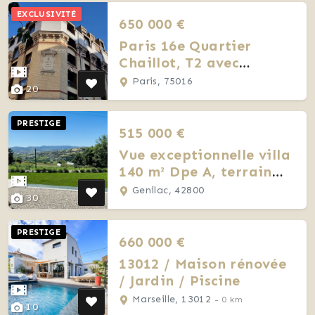
EXCLUSIVITÉ
650 000 €
Paris 16e Quartier
Chaillot, T2 avec
balcon, Clé-en-main
Paris, 75016
20
PRESTIGE
515 000 €
Vue exceptionnelle villa
140 m² Dpe A, terrain
1300 m² 3 ch + bureau
Genilac, 42800
30
PRESTIGE
660 000 €
13012 / Maison rénovée
/ Jardin / Piscine
Marseille, 13012
- 0 km
10