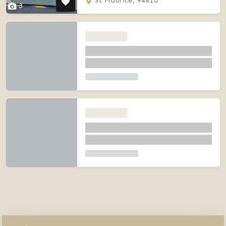
St Maurice, 94410
3
sous-sol