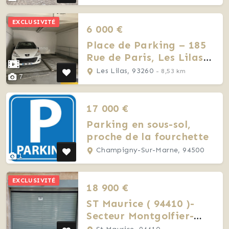
EXCLUSIVITÉ
6 000 €
Place de Parking – 185
Rue de Paris, Les Lilas
(93260)
Les Lilas, 93260
- 8,53 km
7
17 000 €
Parking en sous-sol,
proche de la fourchette
Champigny-Sur-Marne, 94500
1
EXCLUSIVITÉ
18 900 €
ST Maurice ( 94410 )-
Secteur Montgolfier-
Place de Parking en