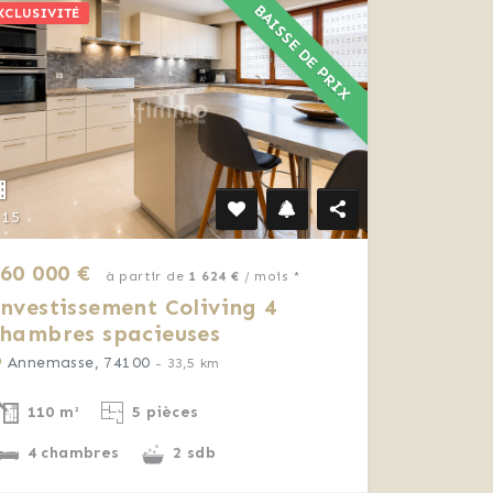
BAISSE DE PRIX
XCLUSIVITÉ
15
60 000 €
à partir de
1 624 €
/ mois *
nvestissement Coliving 4
hambres spacieuses
Annemasse, 74100
- 33,5 km
110 m²
5 pièces
4 chambres
2 sdb