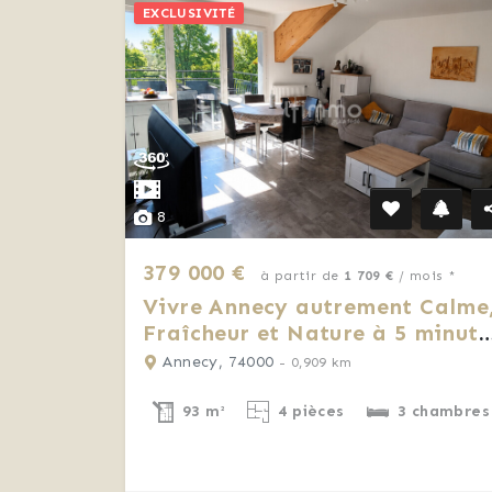
EXCLUSIVITÉ
8
379 000 €
à partir de
1 709 €
/ mois *
Vivre Annecy autrement Calme
Fraîcheur et Nature à 5 minute
de tout
Annecy, 74000
- 0,909 km
93 m²
4 pièces
3 chambres