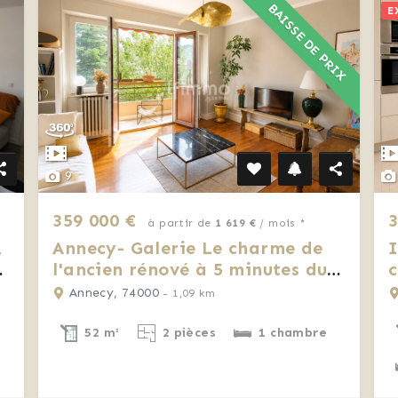
BAISSE DE PRIX
E
9
359 000 €
3
à partir de
1 619 €
/ mois *
,
Annecy- Galerie Le charme de
I
s
l'ancien rénové à 5 minutes du
c
lac
Annecy, 74000
- 1,09 km
52 m²
2 pièces
1 chambre