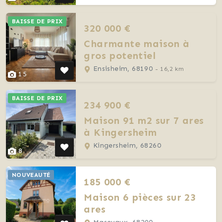
BAISSE DE PRIX
320 000 €
Charmante maison à
gros potentiel
Ensisheim, 68190
- 16,2 km
15
BAISSE DE PRIX
234 900 €
Maison 91 m2 sur 7 ares
à Kingersheim
Kingersheim, 68260
8
NOUVEAUTÉ
185 000 €
Maison 6 pièces sur 23
ares