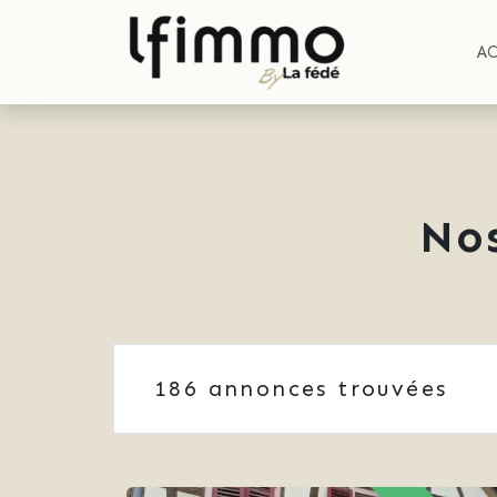
A
No
186
annonces trouvées