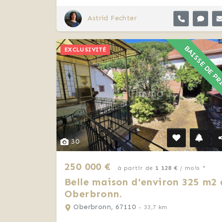
Astrid Fechter
BAISSE DE P
EXCLUSIVITÉ
30
250 000 €
à partir de
1 128 €
/ mois *
Belle maison d'environ 325 m2 
Oberbronn.
Oberbronn, 67110
- 33,7 km