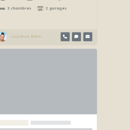
3 chambres
2 garages
Laurence Brem