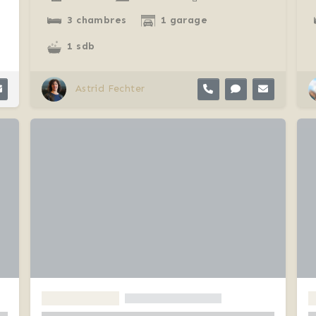
3 chambres
1 garage
1 sdb
Astrid Fechter