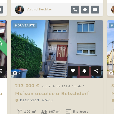
Astrid Fechter
RIX
NOUVEAUTÉ
N
9
213 000 €
3
à partir de
961 €
/ mois *
à
Maison accolée à Betschdorf
M
Betschdorf, 67660
102 m²
607 m²
5 pièces