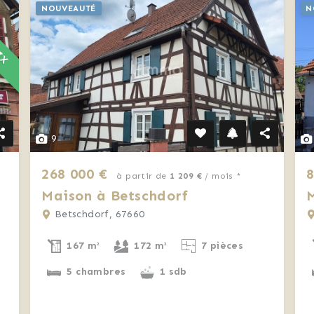
RIX
NOUVEAUTÉ
N
9
268 000 €
8
à partir de
1 209 €
/ mois *
Maison à Betschdorf
M
Betschdorf, 67660
167 m²
172 m²
7 pièces
5 chambres
1 sdb