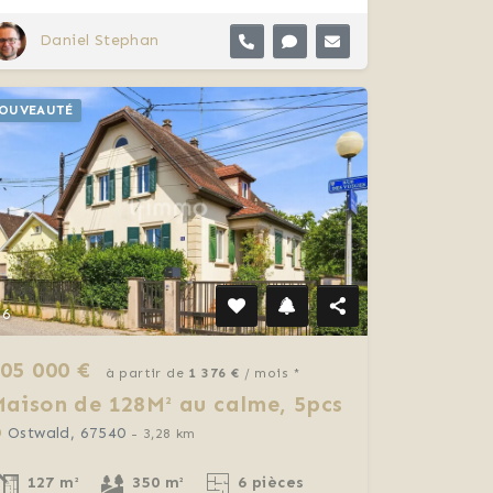
Daniel Stephan
OUVEAUTÉ
6
05 000 €
à partir de
1 376 €
/ mois *
aison de 128M² au calme, 5pcs
Ostwald, 67540
- 3,28 km
127 m²
350 m²
6 pièces