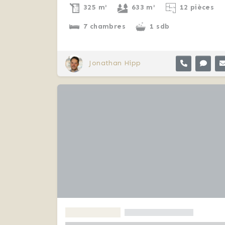
325 m²
633 m²
12 pièces
7 chambres
1 sdb
Jonathan Hipp