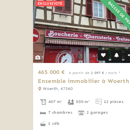
BAISSE DE P
EXCLUSIVITÉ
5
465 000 €
à partir de
2 097 €
/ mois *
Ensemble immobilier à Woerth
Woerth, 67360
407 m²
500 m²
12 pièces
7 chambres
2 garages
1 sdb