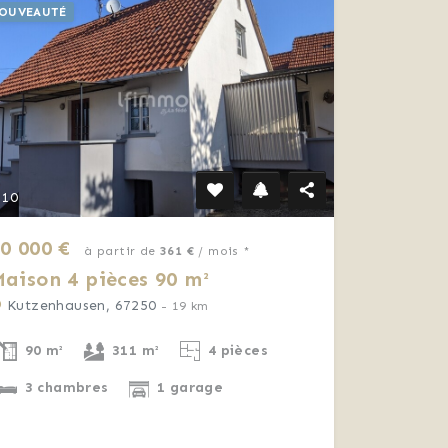
OUVEAUTÉ
10
0 000 €
à partir de
361 €
/ mois *
aison 4 pièces 90 m²
Kutzenhausen, 67250
- 19 km
90 m²
311 m²
4 pièces
3 chambres
1 garage