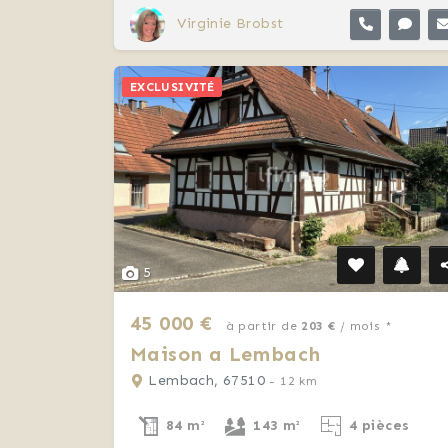
Virginie Brobst
EXCLUSIVITÉ
5
45 000 €
à partir de
203 €
/ mois *
Maison a Lembach
Lembach, 67510
- 12 km
84 m²
143 m²
4 pièces