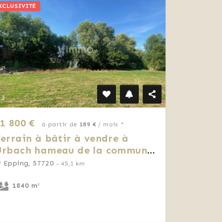
XCLUSIVITÉ
3
1 800 €
à partir de
189 €
/ mois *
errain à bâtir à vendre à
Urbach hameau de la commune
'Epping.
Epping, 57720
- 45,1 km
1840 m²