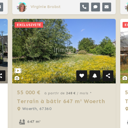
Virginie Brobst
EXCLUSIVITÉ
E
4
55 000 €
5
à partir de
248 €
/ mois *
Terrain à bâtir 647 m² Woerth
T
Woerth, 67360
647 m²