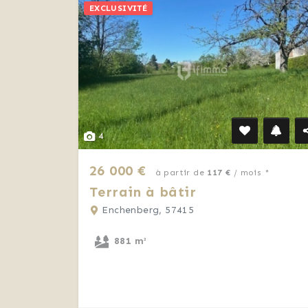
EXCLUSIVITÉ
4
26 000 €
à partir de
117 €
/ mois *
Terrain à bâtir
Enchenberg, 57415
881 m²