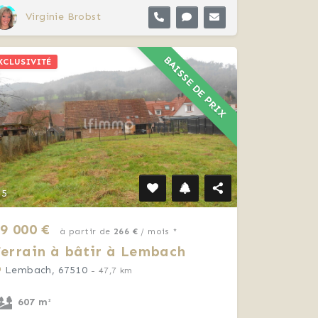
Virginie Brobst
BAISSE DE PRIX
XCLUSIVITÉ
5
9 000 €
à partir de
266 €
/ mois *
errain à bâtir à Lembach
Lembach, 67510
- 47,7 km
607 m²