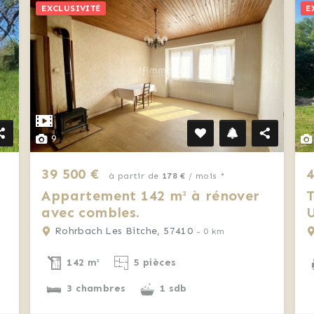
EXCLUSIVITÉ
E
9
39 500 €
4
à partir de
178 €
/ mois *
Appartement 142 m² à rénover
T
avec combles.
d
Rohrbach Les Bitche, 57410
- 0 km
142 m²
5 pièces
3 chambres
1 sdb