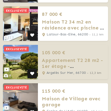
EXCLUSIVITÉ
87 000 €
Maison T2 34 m2 en
résidence avec piscine -
Latour Bas Elne
Latour-Bas-Elne, 66200
- 11,1 km
13
EXCLUSIVITÉ
105 000 €
Appartement T2 28 m2 -
1er étage -
stationnement - Argelès
Argelès Sur Mer, 66700
- 12,3 km
9
sur mer
EXCLUSIVITÉ
115 000 €
Maison de Village avec
garage