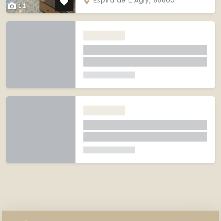
Espira de L'Agly, 66600
11