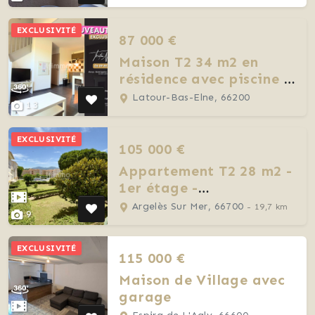
EXCLUSIVITÉ
87 000 €
Maison T2 34 m2 en
résidence avec piscine -
Latour Bas Elne
Latour-Bas-Elne, 66200
13
EXCLUSIVITÉ
105 000 €
Appartement T2 28 m2 -
1er étage -
stationnement - Argelès
Argelès Sur Mer, 66700
- 19,7 km
9
sur mer
EXCLUSIVITÉ
115 000 €
Maison de Village avec
garage