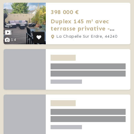
398 000 €
Duplex 145 m² avec
terrasse privative -
bourg de La
La Chapelle Sur Erdre, 44240
14
Chapelle/Erdre