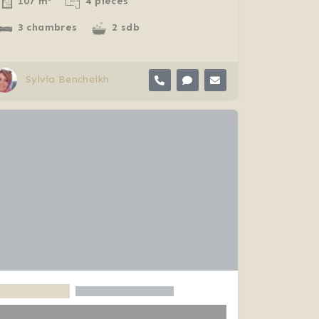
107 m²
4 pièces
3 chambres
2 sdb
Sylvia Bencheikh