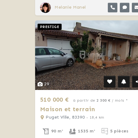
Melanie Manel
PRESTIGE
29
510 000 €
à partir de
2 300 €
/ mois *
Maison et terrain
Puget Ville, 83390
- 18,4 km
90 m²
1535 m²
5 pièces