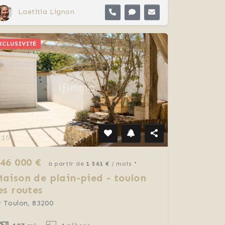
Laetitia Lignon
XCLUSIVITÉ
10
46 000 €
à partir de
1 561 €
/ mois *
aison de plain-pied - toulon
es routes
Toulon, 83200