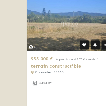
3
955 000 €
à partir de
4 307 €
/ mois *
terrain constructible
Carnoules, 83660
6413 m²