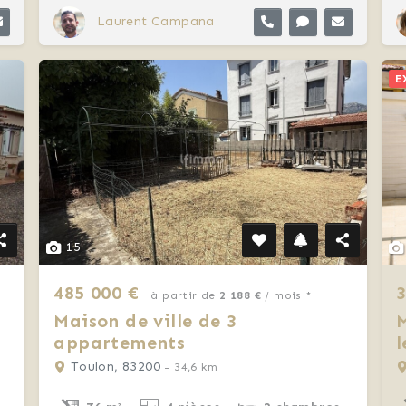
Laurent Campana
E
15
485 000 €
3
à partir de
2 188 €
/ mois *
Maison de ville de 3
M
appartements
l
Toulon, 83200
- 34,6 km