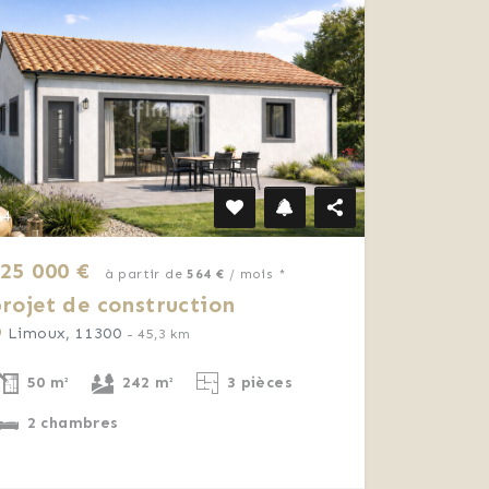
4
25 000 €
à partir de
564 €
/ mois *
rojet de construction
Limoux, 11300
- 45,3 km
50 m²
242 m²
3 pièces
2 chambres