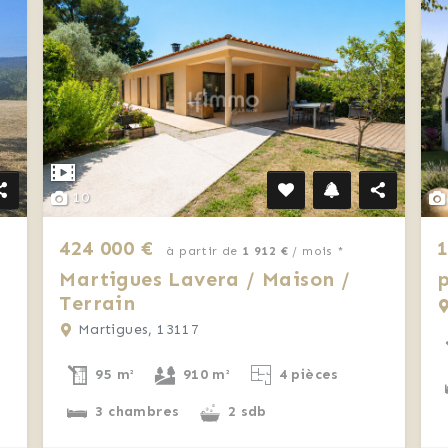
10
424 000 €
1
à partir de
1 912 €
/ mois *
Martigues Lavera / Maison /
p
Terrain
Martigues, 13117
95 m²
910 m²
4 pièces
3 chambres
2 sdb