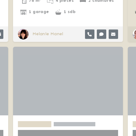
76 m²
4 pièces
2 chambres
1 garage
1 sdb
Melanie Manel