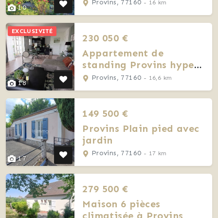
sur jardin bucolique –
Provins, 77160
- 16 km
10
Proche Provins
EXCLUSIVITÉ
230 050 €
Appartement de
standing Provins hyper
centre
Provins, 77160
- 16,6 km
18
149 500 €
Provins Plain pied avec
jardin
Provins, 77160
- 17 km
17
279 500 €
Maison 6 pièces
climatisée à Provins