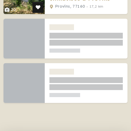
Provins, 77160
- 17,2 km
20