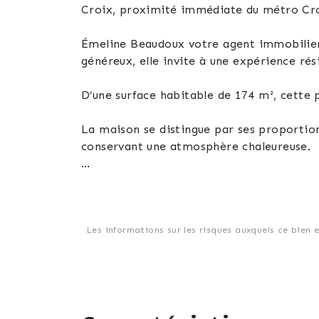
Croix, proximité immédiate du métro Cr
Émeline Beaudoux votre agent immobilier 
généreux, elle invite à une expérience rés
D’une surface habitable de 174 m², cette 
La maison se distingue par ses proportio
conservant une atmosphère chaleureuse.
Elle se compose de sept pièces dont cinq 
Deux salles de bains et trois toilettes v
du foyer.
Les informations sur les risques auxquels ce bien 
Le séjour, agrémenté d’une cheminée, pro
La cuisine, entièrement équipée, directem
autour d’une table dans un cadre très ver