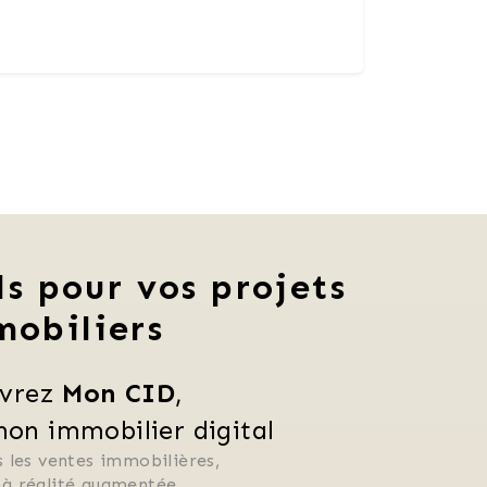
ls pour vos projets
mobiliers
vrez 
Mon CID
,
n immobilier digital
 les ventes immobilières, 
 à réalité augmentée, 