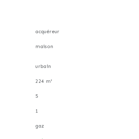
ale de caractère, à personnaliser selon
acquéreur
maison
uthentique. Une visite s’impose pour
urbain
224 m²
5
1
gaz