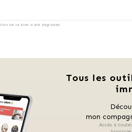
ation de ce bien a été dégradée.
Tous les outi
im
Décou
mon compagno
Accès à toutes
 boussole