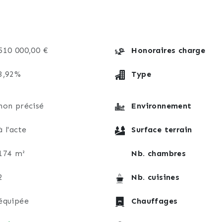
 espace de rangement précieux.
ésente une opportunité rare d’acquérir une maison famili
510 000,00 €
Honoraires charge
3,92%
Type
 son emplacement stratégique, venez découvrir ce lieu a
 bien d’exception.
non précisé
Environnement
à l'acte
Surface terrain
174 m²
Nb. chambres
2
Nb. cuisines
équipée
Chauffages