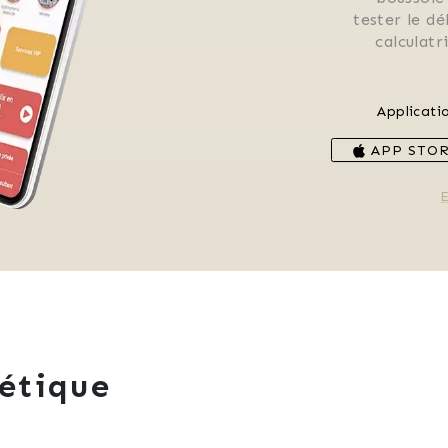
 tester le d
 calculat
Applicati
APP STO
E
étique