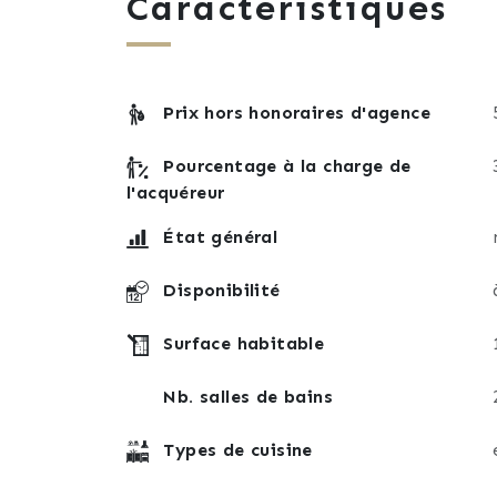
Caractéristiques
Une cave complète ce bien, offrant un
Disponible à l’acte, cette propriété repr
Prix hors honoraires d'agence
vos aspirations.
Pourcentage à la charge de
Laissez-vous séduire par son potentiel et
l'acquéreur
apprécier pleinement la singularité de ce
État général
Disponibilité
Surface habitable
Nb. salles de bains
Types de cuisine