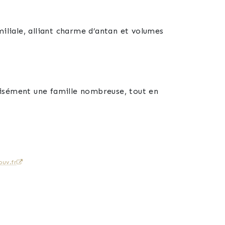
liale, alliant charme d’antan et volumes
aisément une famille nombreuse, tout en
.
t intimité et commodité pour chaque membre
uv.fr
 cadre empreint de charme.
moments partagés avec votre famille