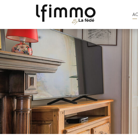
A
2 391 €