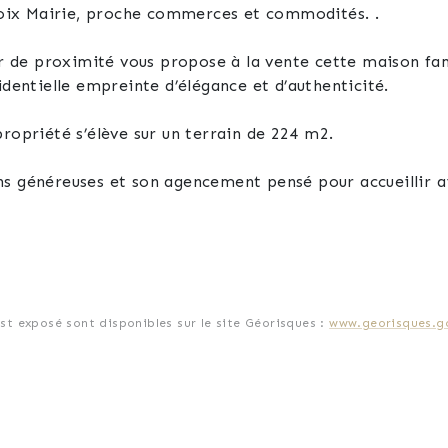
oix Mairie, proche commerces et commodités. .
de proximité vous propose à la vente cette maison fami
identielle empreinte d’élégance et d’authenticité.
propriété s’élève sur un terrain de 224 m2.
ns généreuses et son agencement pensé pour accueillir 
chambres, offrant un cadre de vie spacieux et modulable
iennent parfaire l’organisation intérieure, garantissan
est exposé sont disponibles sur le site Géorisques :
www.georisques.go
met des instants de convivialité et de détente dans un
ent accès vers la terrasse extérieure pour y vivre des 
doyant et arboré.