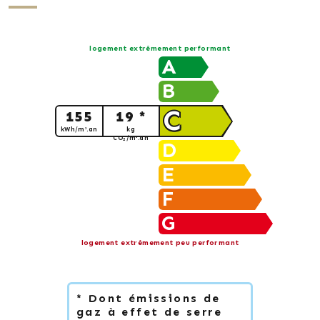
logement extrêmement performant
A
B
C
155
19 *
kWh/m².an
kg
CO
/m².an
2
D
E
F
G
logement extrêmement peu performant
* Dont émissions de
gaz à effet de serre