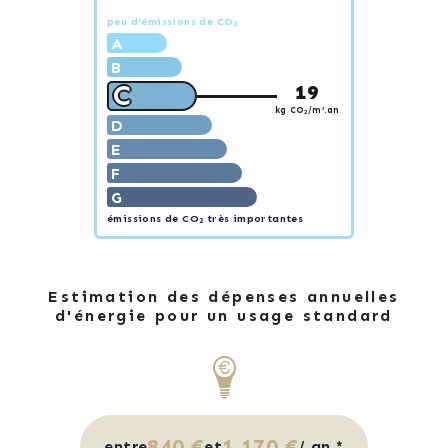
peu d'émissions de CO
2
A
B
C
19
kg CO
/m².an
2
D
E
F
G
émissions de CO
très importantes
2
Estimation des dépenses annuelles
d'énergie pour un usage standard
840 €
1 170 €
entre
et
/ an *