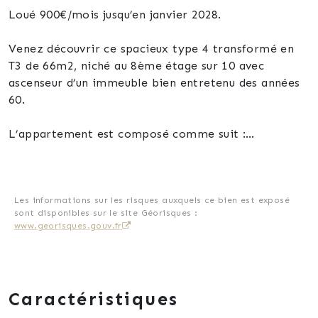
Loué 900€/mois jusqu’en janvier 2028.
Venez découvrir ce spacieux type 4 transformé en
T3 de 66m2, niché au 8ème étage sur 10 avec
ascenseur d’un immeuble bien entretenu des années
60.
L’appartement est composé comme suit :
Un grand salon-séjour, deux chambres, une salle
d’eau, une cuisine, une logia, des toilettes et enfin un
beau balcon exposé Sud.
Les informations sur les risques auxquels ce bien est exposé
sont disponibles sur le site Géorisques :
www.georisques.gouv.fr
Doubles vitrages dans toutes les pièces, tableau
électrique aux normes, il vous suffira d’un petit
rafraîchissement pour rendre cet appartement
comme neuf.
Caractéristiques