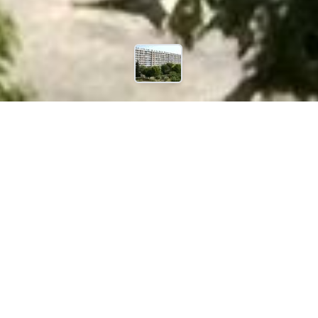
843 €