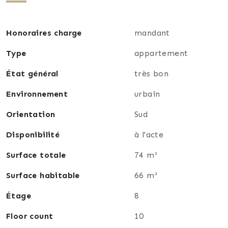
Les charges sont de 225€ par mois.
La taxe foncière est de 1200€ par an.
Honoraires charge
mandant
Stationnement libre dans la copropriété.
Une cave complète ce bien.
Type
appartement
État général
très bon
Vendu au prix de 187 000€
Environnement
urbain
Orientation
Sud
Disponibilité
à l'acte
Surface totale
74 m²
Surface habitable
66 m²
Étage
8
Floor count
10