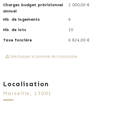
Charges budget prévisionnel
2 000,00 €
annuel
Un bien brut, mais avec un vrai potentiel de
transformation.
Nb. de logements
6
Nb. de lots
10
À visiter pour mesurer les volumes et imaginer le
projet.
Taxe foncière
6 824,00 €
Télécharger le barème des honoraires
Localisation
Marseille, 13001