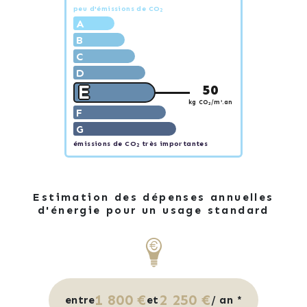
peu d'émissions de CO
2
A
B
C
D
E
50
kg CO
/m².an
2
F
G
émissions de CO
très importantes
2
Estimation des dépenses annuelles
d'énergie pour un usage standard
1 800 €
2 250 €
entre
et
/ an *