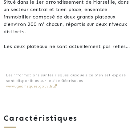
Situé dans le 1er arrondissement de Marseille, dans
un secteur central et bien placé, ensemble
immobilier composé de deux grands plateaux
d’environ 200 m² chacun, répartis sur deux niveaux
distincts.
Les deux plateaux ne sont actuellement pas reliés
entre eux et offrent chacun de beaux volumes à
repenser entièrement.
Le bien a précédemment été occupé par une école
Les informations sur les risques auxquels ce bien est exposé
sont disponibles sur le site Géorisques :
de mode, ce qui démontre son potentiel pour une
www.georisques.gouv.fr
activité professionnelle, créative, de formation, de
bureaux, de showroom ou tout autre projet
nécessitant de grandes surfaces.
Caractéristiques
Plusieurs possibilités peuvent être envisagées, sous
réserve des autorisations nécessaires :