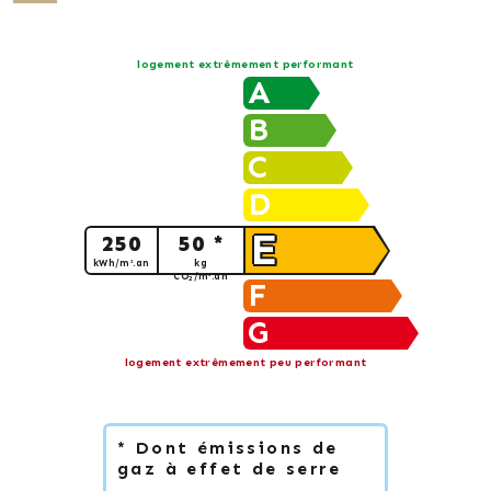
logement extrêmement performant
A
B
C
D
E
250
50 *
kWh/m².an
kg
CO
/m².an
2
F
G
logement extrêmement peu performant
* Dont émissions de
gaz à effet de serre