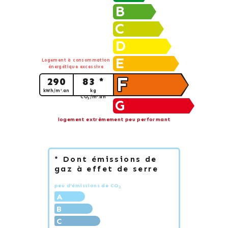
B
C
D
E
Logement à consommation
énergétique excessive
F
290
83 *
kWh/m².an
kg
CO
/m².an
2
G
logement extrêmement peu performant
* Dont émissions de
gaz à effet de serre
peu d'émissions de CO
2
A
B
C