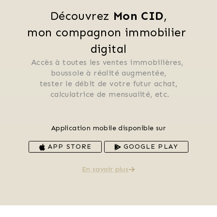
Découvrez 
Mon CID
,
mon compagnon immobilier 
digital
Accès à toutes les ventes immobilières, 
 boussole à réalité augmentée, 
 tester le débit de votre futur achat, 
 calculatrice de mensualité, etc.
Application mobile disponible sur
APP STORE
GOOGLE PLAY
En savoir plus