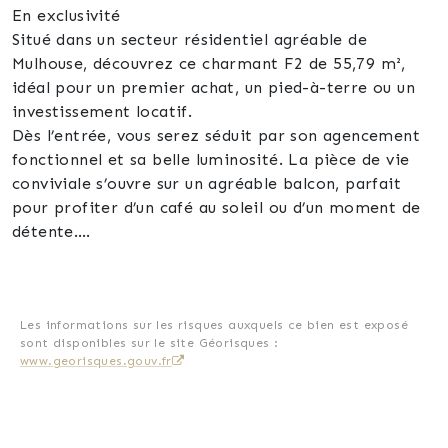
En exclusivité
Situé dans un secteur résidentiel agréable de
Mulhouse, découvrez ce charmant F2 de 55,79 m²,
idéal pour un premier achat, un pied-à-terre ou un
investissement locatif.
Dès l’entrée, vous serez séduit par son agencement
fonctionnel et sa belle luminosité. La pièce de vie
conviviale s’ouvre sur un agréable balcon, parfait
pour profiter d’un café au soleil ou d’un moment de
détente.
L’appartement se compose de :
✨ Une entrée avec placard intégré et visiophone
✨ Un séjour lumineux
✨ Une cuisine équipée, fonctionnelle et en bon état
Les informations sur les risques auxquels ce bien est exposé
sont disponibles sur le site Géorisques :
✨ Une chambre confortable
www.georisques.gouv.fr
✨ Une salle de bain
✨ Un WC séparé
Côté confort :
✅ Chauffage gaz