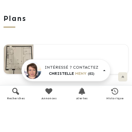
Plans
INTÉRESSÉ ? CONTACTEZ
CHRISTELLE
MENY
(EI)
Performance énergétique
Recherches
Annonces
Alertes
Historique
logement extrêmement performant