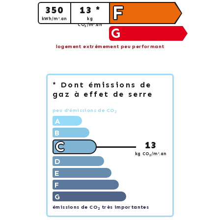
F
350
13 *
kWh/m².an
kg
CO
/m².an
2
G
logement extrêmement peu performant
* Dont émissions de
gaz à effet de serre
peu d'émissions de CO
2
A
B
C
13
kg CO
/m².an
2
D
E
F
G
émissions de CO
très importantes
2