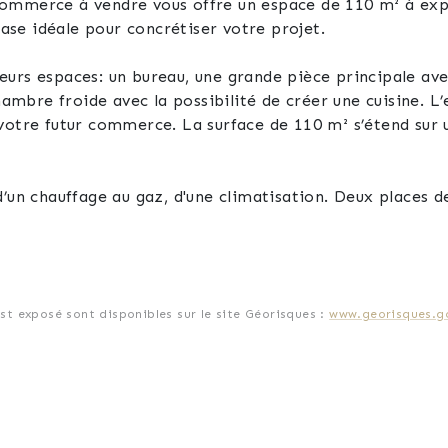
ommerce à vendre vous offre un espace de 110 m² à expl
base idéale pour concrétiser votre projet.
nages, un présentoir réfrigéré, le
la possibilité de créer une cuisine. L’ensemble est à rafraîchir, offrant ainsi la
votre futur commerce. La surface de 110 m² s’étend sur 
’un chauffage au gaz, d'une climatisation. Deux places de 
 local en boutique, espace de services ou tout autre proj
est exposé sont disponibles sur le site Géorisques :
www.georisques.go
e de vous présenter ce local et d'entendre vos projets.