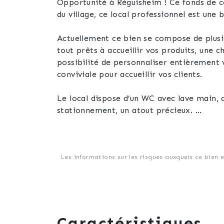
Opportunité à Réguisheim ! Ce fonds de c
du village, ce local professionnel est une 
Actuellement ce bien se compose de plusieurs espaces: un bureau, une grande pièce principale avec rayon
tout prêts à accueillir vos produits, une chambre froide avec 
possibilité de personnaliser entièrement 
conviviale pour accueillir vos clients.
Le local dispose d’un WC avec lave main, d
stationnement, un atout précieux.
Vous avez la possibilité de transformez ce
immédiate, à l’acte.
Les informations sur les risques auxquels ce bien 
Contactez moi dès à présent, je serai ravi
Caractéristiques