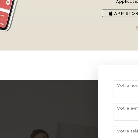
Applicati
APP STO
E
Votre n
Votre e-m
Votre té