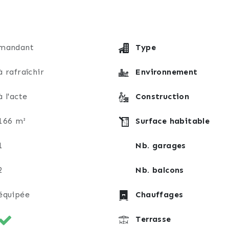
mandant
Type
à rafraîchir
Environnement
à l'acte
Construction
166 m²
Surface habitable
1
Nb. garages
2
Nb. balcons
équipée
Chauffages
Terrasse