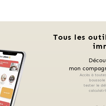
Tous les outi
im
Décou
mon compagno
Accès à toutes
 boussole
 tester le d
 calculat