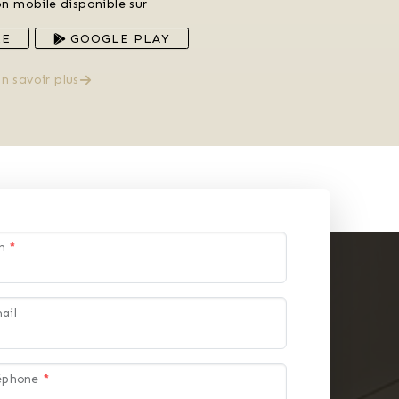
on mobile disponible sur
RE
GOOGLE PLAY
n savoir plus
om
*
ail
léphone
*