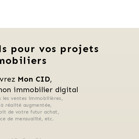
ls pour vos projets
mobiliers
vrez 
Mon CID
,
n immobilier digital
 les ventes immobilières, 
 à réalité augmentée, 
ébit de votre futur achat, 
rice de mensualité, etc.