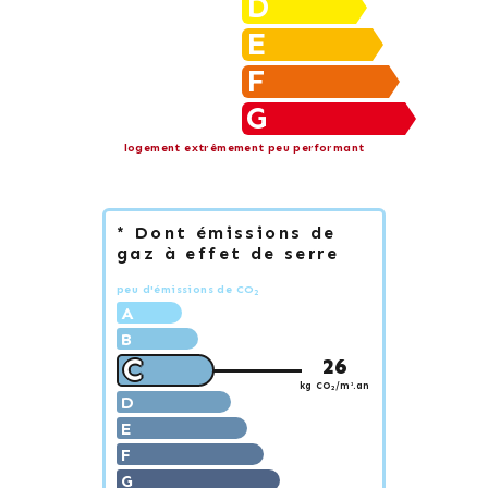
D
E
F
G
logement extrêmement peu performant
* Dont émissions de
gaz à effet de serre
peu d'émissions de CO
2
A
B
C
26
kg CO
/m².an
2
D
E
F
G