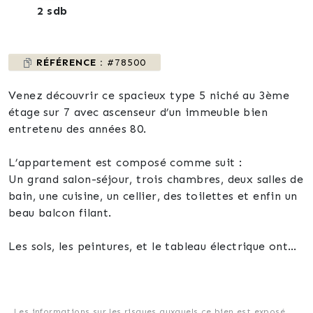
2 sdb
RÉFÉRENCE :
#78500
Venez découvrir ce spacieux type 5 niché au 3ème
étage sur 7 avec ascenseur d’un immeuble bien
entretenu des années 80.
L’appartement est composé comme suit :
Un grand salon-séjour, trois chambres, deux salles de
bain, une cuisine, un cellier, des toilettes et enfin un
beau balcon filant.
Les sols, les peintures, et le tableau électrique ont
été refaits.
Doubles vitrages à prévoir, ou pas, excellent DPE.
Les informations sur les risques auxquels ce bien est exposé