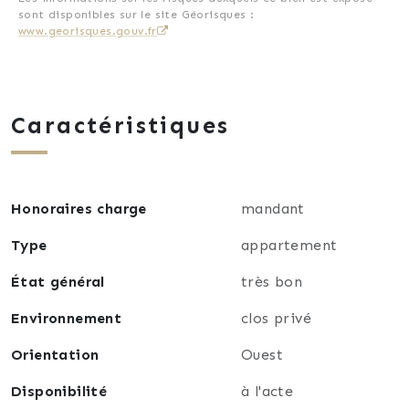
Les charges sont de 280€ par mois incluant le
sont disponibles sur le site Géorisques :
chauffage au gaz, l’eau chaude, l’eau froide, et
www.georisques.gouv.fr
l’entretien des espaces communs entre autre.
La taxe foncière est de 1900€ par an.
Facilité totale de stationnement dans la
Caractéristiques
copropriété.
Une cave complète ce bien.
Vendu au prix de 215 000€
Honoraires charge
mandant
Type
appartement
État général
très bon
Environnement
clos privé
Orientation
Ouest
Disponibilité
à l'acte