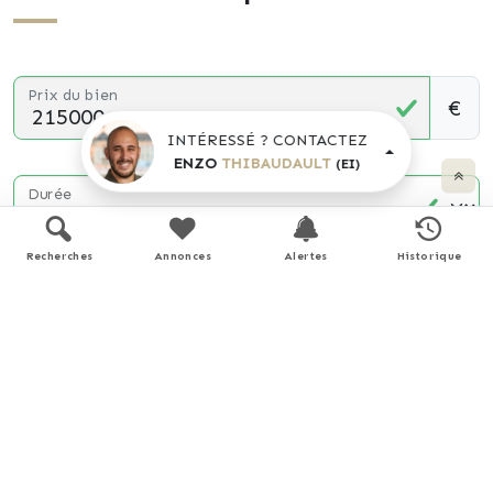
Prix du bien
€
INTÉRESSÉ ? CONTACTEZ
ENZO
THIBAUDAULT
(EI)
Durée
Recherches
Annonces
Alertes
Historique
Apport personnel
€
(10% du prix du bien)
Taux d'intérêt
%
(taux moyen hors assurance)