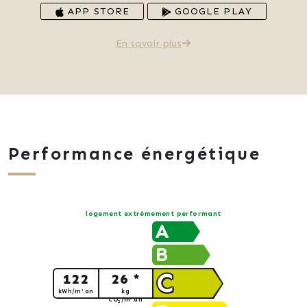
APP STORE
GOOGLE PLAY
En savoir plus
Performance énergétique
logement extrêmement performant
A
B
C
122
26 *
kWh/m².an
kg
CO
/m².an
2