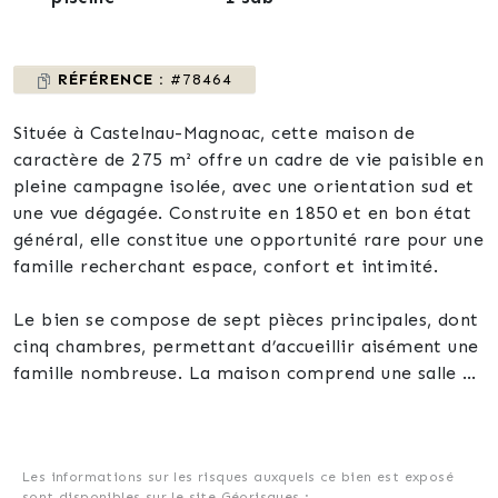
RÉFÉRENCE :
#78464
Située à Castelnau-Magnoac, cette maison de
caractère de 275 m² offre un cadre de vie paisible en
pleine campagne isolée, avec une orientation sud et
une vue dégagée. Construite en 1850 et en bon état
général, elle constitue une opportunité rare pour une
famille recherchant espace, confort et intimité.
Le bien se compose de sept pièces principales, dont
cinq chambres, permettant d’accueillir aisément une
famille nombreuse. La maison comprend une salle de
bain, une salle d’eau et deux WC, offrant ainsi une
organisation fonctionnelle des espaces. La cuisine
est équipée, facilitant la préparation des repas au
quotidien. Un séjour agrémenté d’une cheminée
Les informations sur les risques auxquels ce bien est exposé
sont disponibles sur le site Géorisques :