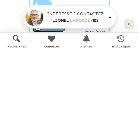
A
B
INTÉRESSÉ ? CONTACTEZ
C
LIONEL
LABORDE
(EI)
D
38
kg CO
/m².an
2
E
F
Recherches
Annonces
Alertes
Historique
G
émissions de CO
très importantes
2
Estimation des dépenses annuelles
d'énergie pour un usage standard
4 480 €
6 110 €
entre
et
/ an *