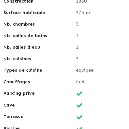
Construction
1850
découvrir cette maison offrant un potentiel
remarquable et un cadre de vie agréable.
Surface habitable
275 m²
Nb. chambres
5
Nb. salles de bains
1
Nb. salles d'eau
1
Nb. cuisines
2
Types de cuisine
équipée
Chauffages
fuel
Parking privé
Cave
Terrasse
Piscine