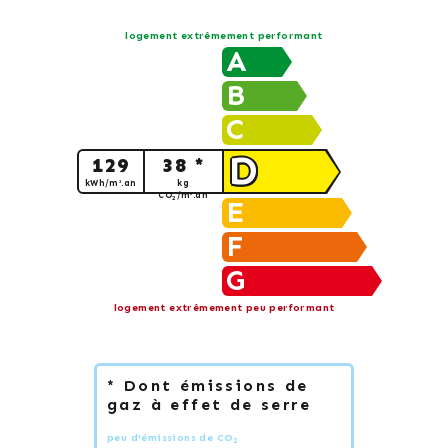
logement extrêmement performant
A
B
C
D
129
38 *
kWh/m².an
kg
CO
/m².an
2
E
F
G
logement extrêmement peu performant
* Dont émissions de
gaz à effet de serre
peu d'émissions de CO
2