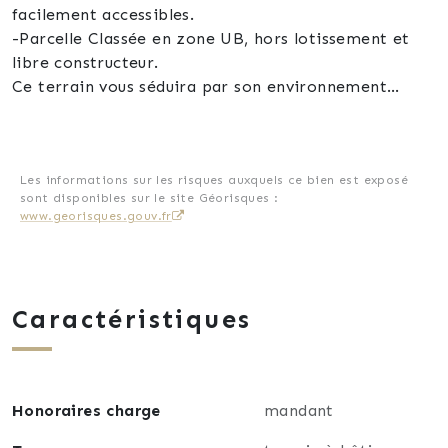
facilement accessibles.
-Parcelle Classée en zone UB, hors lotissement et
libre constructeur.
Ce terrain vous séduira par son environnement
paisible, agréable et idéalement situé pour votre
quotidien.
Bon à savoir:
Une seconde parcelle attenante de 675m² est
Les informations sur les risques auxquels ce bien est exposé
sont disponibles sur le site Géorisques :
également en vente. Possibilité d'acquérir les 2 lots
www.georisques.gouv.fr
pour former un terrain de 13,5 ares.
Pour toutes visites ou informations supplémentaires
, je vous invite à me joindre par téléphone au 06 87
Caractéristiques
73 32 83.
Honoraires charge
mandant