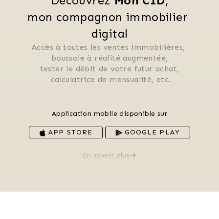
Découvrez 
Mon CID
,
mon compagnon immobilier 
digital
Accès à toutes les ventes immobilières, 
 boussole à réalité augmentée, 
 tester le débit de votre futur achat, 
 calculatrice de mensualité, etc.
Application mobile disponible sur
APP STORE
GOOGLE PLAY
En savoir plus