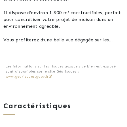
Il dispose d’environ 1 800 m² constructibles, parfait
pour concrétiser votre projet de maison dans un
environnement agréable.
Vous profiterez d’une belle vue dégagée sur les
montagnes, tout en restant proche des services et
axes principaux.
Présence de quelques voisins, garantissant un cadre
de vie vivant sans être isolé.
Les informations sur les risques auxquels ce bien est exposé
sont disponibles sur le site Géorisques :
www.georisques.gouv.fr
Assainissement individuel à prévoir (pas de tout-à-
l’égout).
Un terrain offrant un bel équilibre entre tranquillité,
Caractéristiques
accessibilité et qualité de vie.
À découvrir rapidement !