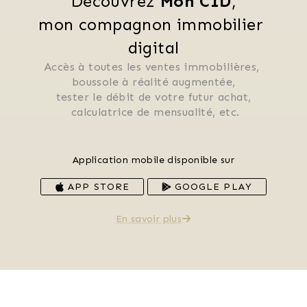
Découvrez 
Mon CID
,
mon compagnon immobilier 
digital
Accès à toutes les ventes immobilières, 
 boussole à réalité augmentée, 
 tester le débit de votre futur achat, 
 calculatrice de mensualité, etc.
Application mobile disponible sur
APP STORE
GOOGLE PLAY
En savoir plus