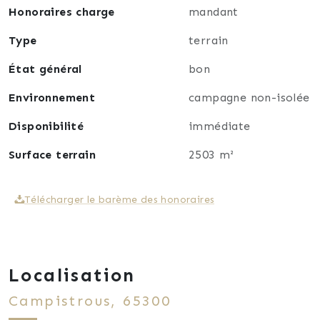
Contactez-moi pour plus d’informations ou
Honoraires charge
mandant
organiser une visite.
Type
terrain
État général
bon
Environnement
campagne non-isolée
Disponibilité
immédiate
Surface terrain
2503 m²
Télécharger le barème des honoraires
Localisation
Campistrous, 65300