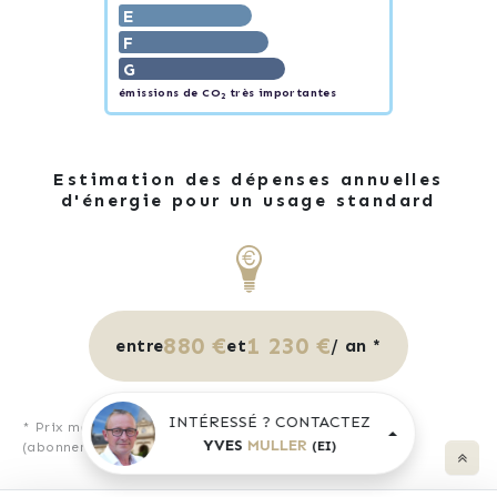
E
F
G
émissions de CO
très importantes
2
Estimation des dépenses annuelles
d'énergie pour un usage standard
880 €
1 230 €
entre
et
/ an *
INTÉRESSÉ ? CONTACTEZ
* Prix moyens des énergies indexés pour l'année 2023
YVES
MULLER
(EI)
(abonnement compris).