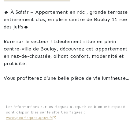
🔥 À Saisir – Appartement en rdc , grande terrasse
entièrement clos, en plein centre de Boulay 11 rue
des Juifs🔥
Rare sur le secteur ! Idéalement situé en plein
centre-ville de Boulay, découvrez cet appartement
en rez-de-chaussée, alliant confort, modernité et
praticité.
Vous profiterez d’une belle pièce de vie lumineuse
avec cuisine ouverte, parfaite pour recevoir,
donnant directement accès à une superbe terrasse
de 52 m² — un véritable atout, idéal pour vos
moments de détente ou repas en extérieur.
Les informations sur les risques auxquels ce bien est exposé
sont disponibles sur le site Géorisques :
www.georisques.gouv.fr
Côté nuit, deux chambres confortables vous
attendent, ainsi qu’une salle d’eau moderne
entièrement rénovée ,Wc séparé.