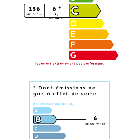
C
156
6 *
kWh/m².an
kg
CO
/m².an
2
D
E
F
G
logement extrêmement peu performant
* Dont émissions de
gaz à effet de serre
peu d'émissions de CO
2
A
B
6
kg CO
/m².an
2
C
D