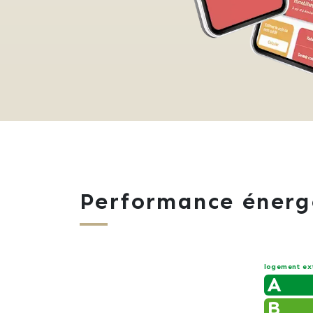
Performance énerg
logement ex
A
B