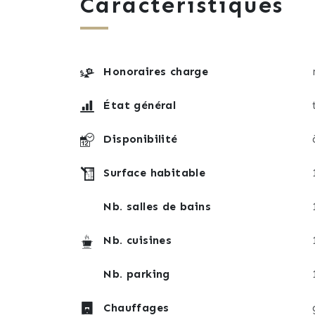
Caractéristiques
🌳 Terrain de 444 m², agréable et facile d
⚙️ Équipements
🔥 Chaudière à gaz à condensation récent
❤️ Les + du bien
Honoraires charge
*Maison spacieuse et atypique.
*Cave
État général
*Environnement calme et recherché
*Proximité de Metz
Disponibilité
*Idéale pour une famille nombreuse
Surface habitable
📞 À visiter sans tarder !
Nb. salles de bains
*Cette maison offre un cadre de vie confo
*Contact Yves Muller.
Nb. cuisines
Nb. parking
Chauffages