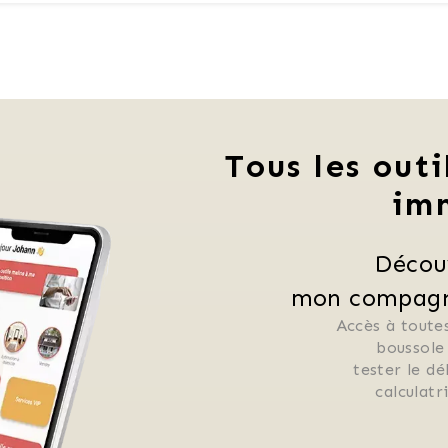
Tous les outi
im
Décou
mon compagno
Accès à toutes
 boussole
 tester le d
 calculat