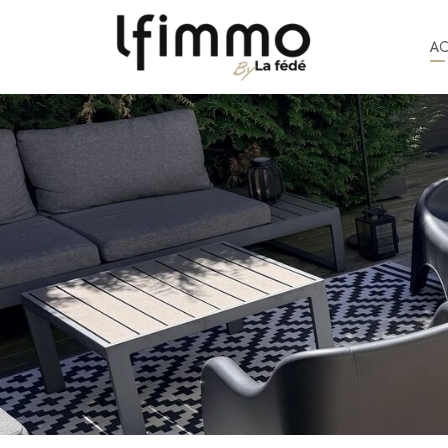
A
1 452 €