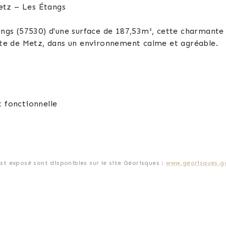
etz – Les Étangs
tangs (57530) d'une surface de 187,53m², cette charmante
e de Metz, dans un environnement calme et agréable.
t fonctionnelle
est exposé sont disponibles sur le site Géorisques :
www.georisques.go
ur profiter des beaux jours