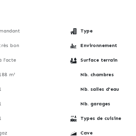
’entretien
e (économie d’énergie et confort thermique)
mandant
Type
très bon
Environnement
à l'acte
Surface terrain
188 m²
Nb. chambres
1
Nb. salles d'eau
rtable et chaleureux, avec de beaux volumes et un extér
1
Nb. garages
1
Types de cuisine
gaz
Cave