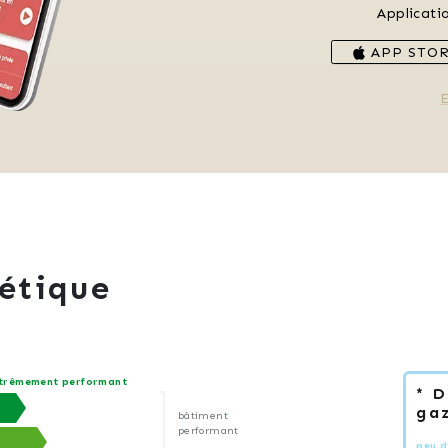
Applicati
APP STO
E
étique
trêmement performant
* 
gaz
bâtiment
performant
peu d