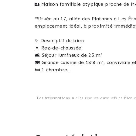
🏡 Maison familiale atypique proche de M
*Située au 17, allée des Platanes à Les É
emplacement idéal, à proximité immédiat
✨ Descriptif du bien
🔹 Rez-de-chaussée
🛋️ Séjour lumineux de 25 m²
🍽️ Grande cuisine de 18,8 m², conviviale e
🛏️ 1 chambre
🚿 Salle d’eau et toilette
🧺 Buanderie
🚗 Garage
🔹 À l’étage
Les informations sur les risques auxquels ce bien 
🛌 4 belles chambres (de 13 m² à 25 m²)
🛁 Salle de bain
🚽 Toilettes séparées
🌿 Extérieurs
🌞 Belle terrasse sans vis-à-vis, idéale po