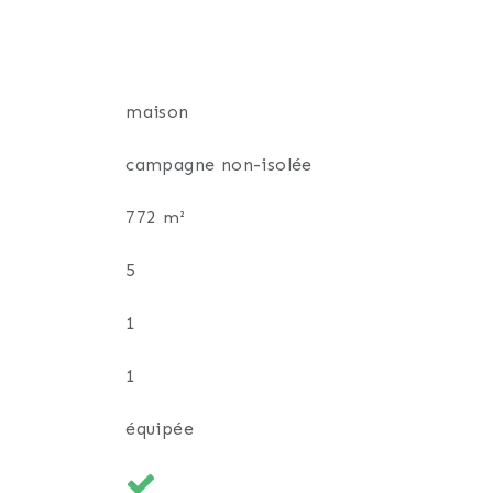
maison
campagne non-isolée
772 m²
5
1
ieur agréable.
1
équipée