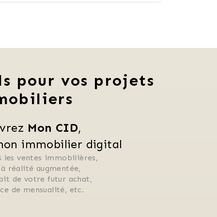
ls pour vos projets
mobiliers
vrez 
Mon CID
,
n immobilier digital
 les ventes immobilières, 
 à réalité augmentée, 
ébit de votre futur achat, 
rice de mensualité, etc.