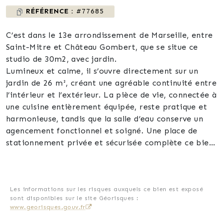
RÉFÉRENCE :
#77685
C’est dans le 13e arrondissement de Marseille, entre
Saint-Mitre et Château Gombert, que se situe ce
studio de 30m2, avec jardin.
Lumineux et calme, il s’ouvre directement sur un
jardin de 26 m², créant une agréable continuité entre
l’intérieur et l’extérieur. La pièce de vie, connectée à
une cuisine entièrement équipée, reste pratique et
harmonieuse, tandis que la salle d’eau conserve un
agencement fonctionnel et soigné. Une place de
stationnement privée et sécurisée complète ce bien
rare dans le quartier.
Loué actuellement, il offre un revenu immédiat et un
fort potentiel de rentabilité, ce qui le rend
particulièrement attractif pour les investisseurs à la
Les informations sur les risques auxquels ce bien est exposé
sont disponibles sur le site Géorisques :
recherche d’un placement sûr et performant.
www.georisques.gouv.fr
Contact / Laurent Campana Tel 06 74 44 44 01