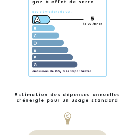
gaz à effet de serre
peu d'émissions de CO
2
A
5
kg CO
/m².an
2
B
C
D
E
F
G
émissions de CO
très importantes
2
Estimation des dépenses annuelles
d'énergie pour un usage standard