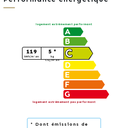
logement extrêmement performant
A
B
C
119
5 *
kWh/m².an
kg
CO
/m².an
2
D
E
F
G
logement extrêmement peu performant
* Dont émissions de