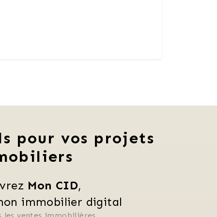
ls pour vos projets
mobiliers
vrez 
Mon CID
,
n immobilier digital
 les ventes immobilières, 