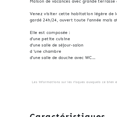
Maison de vacances avec grande ter
Venez visiter cette habitation légère de 
gardé 24h/24, ouvert toute l'année mais 
Elle est composée :
d'une petite cuisine
d'une salle de séjour-salon
d 'une chambre
d'une salle de douche avec WC
d'une grande terrasse couverte avec cuisin
Les + : jolie vue dégagée, climatisation r
extérieur à rénover, deux piscines collec
Les informations sur les risques auxquels ce bien 
gardiennage) : 2 000 €/an environ
Caractéristiques