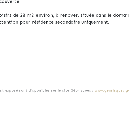
rasse couverte
loisirs de 28 m2 environ, à rénover, située dans le doma
attention pour résidence secondaire uniquement.
e d'été
éversible, possibilité pour camping car, caravanes à réno
tives ouvertes en été, 3 tennis, boulodrome, faibles cha
est exposé sont disponibles sur le site Géorisques :
www.georisques.go