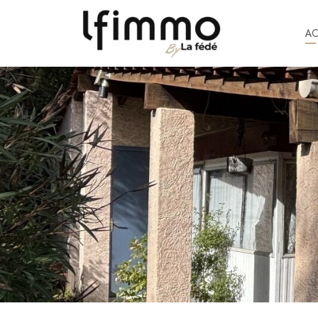
A
388 €