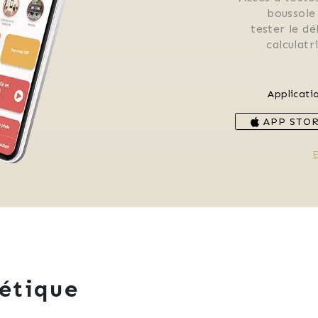
 boussole
 tester le d
 calculat
Applicati
APP STO
E
étique