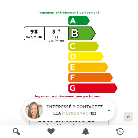
logement extrêmement performant
A
B
98
3 *
kWh/m².an
kg
CO
/m².an
2
C
D
E
F
G
logement extrêmement peu performant
INTÉRESSÉ ? CONTACTEZ
LIA
MEYRIGNAC
(EI)
* Dont émissions de
gaz à effet de serre
peu d'émissions de CO
2