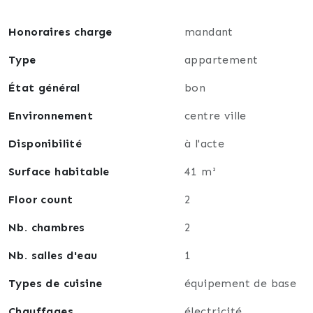
invitons à prendre contact pour organiser une visite
et découvrir ses atouts.
Honoraires charge
mandant
Type
appartement
État général
bon
Environnement
centre ville
Disponibilité
à l'acte
Surface habitable
41 m²
Floor count
2
Nb. chambres
2
Nb. salles d'eau
1
Types de cuisine
équipement de base
Chauffages
électricité