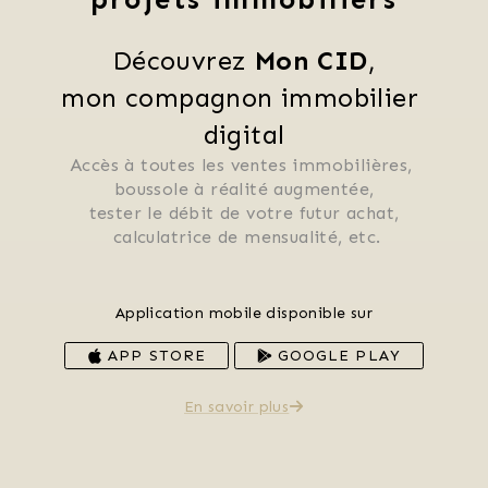
Découvrez 
Mon CID
,
mon compagnon immobilier 
digital
Accès à toutes les ventes immobilières, 
 boussole à réalité augmentée, 
 tester le débit de votre futur achat, 
 calculatrice de mensualité, etc.
Application mobile disponible sur
APP STORE
GOOGLE PLAY
En savoir plus