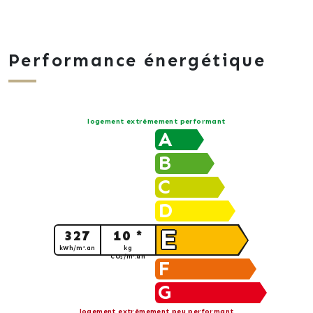
Performance énergétique
logement extrêmement performant
A
B
C
D
E
327
10 *
kWh/m².an
kg
CO
/m².an
2
F
G
logement extrêmement peu performant