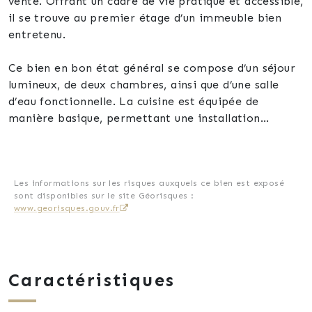
vente. Offrant un cadre de vie pratique et accessible,
il se trouve au premier étage d’un immeuble bien
entretenu.
Ce bien en bon état général se compose d’un séjour
lumineux, de deux chambres, ainsi que d’une salle
d’eau fonctionnelle. La cuisine est équipée de
manière basique, permettant une installation
immédiate. L’agencement intérieur privilégie la
fonctionnalité et le confort au quotidien.
L’appartement bénéficie d’un chauffage électrique.
Les informations sur les risques auxquels ce bien est exposé
sont disponibles sur le site Géorisques :
Un parking privatif complète ce bien, assurant une
www.georisques.gouv.fr
solution de stationnement sécurisée. La disponibilité
est immédiate, à l’acte.
Ce logement représente une opportunité
Caractéristiques
intéressante pour un premier achat ou un
investissement dans un secteur central. Nous vous