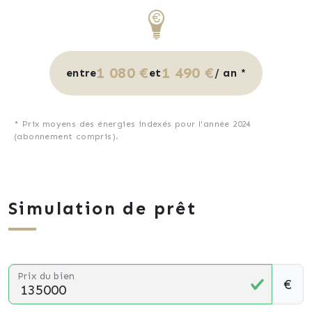
1 080 €
1 490 €
entre
et
/ an *
* Prix moyens des énergies indexés pour l'année 2024
(abonnement compris).
Simulation de prêt
Prix du bien
€