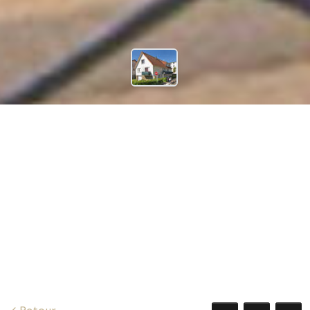
609 €