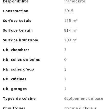
le potentiel qu’elle offre.
Disponibilité
immédiate
Contact: 07 77 26 06 01
Construction
2015
Surface totale
125 m²
Surface terrain
814 m²
Surface habitable
103 m²
Nb. chambres
3
Nb. salles de bains
0
Nb. salles d'eau
1
Nb. cuisines
1
Nb. garages
1
Types de cuisine
équipement de base
Chauffages
pompe à chaleur