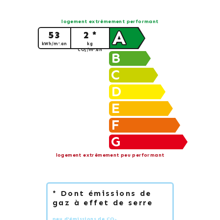
logement extrêmement performant
A
53
2 *
kWh/m².an
kg
CO
/m².an
2
B
C
D
E
F
G
logement extrêmement peu performant
* Dont émissions de
gaz à effet de serre
peu d'émissions de CO