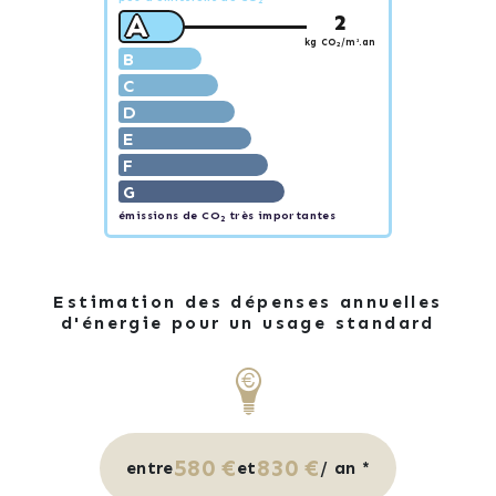
2
A
2
kg CO
/m².an
2
B
C
D
E
F
G
émissions de CO
très importantes
2
Estimation des dépenses annuelles
d'énergie pour un usage standard
580 €
830 €
entre
et
/ an *