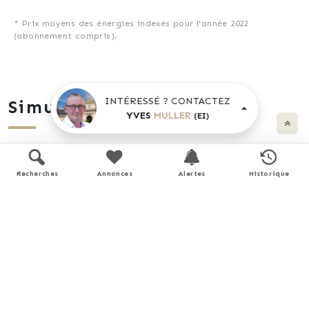
* Prix moyens des énergies indexés pour l'année 2022
(abonnement compris).
INTÉRESSÉ ? CONTACTEZ
Simulation de prêt
YVES
MULLER
(EI)
Prix du bien
Recherches
Annonces
Alertes
Historique
€
Durée
Apport personnel
€