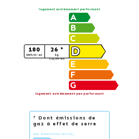
logement extrêmement performant
A
B
C
D
180
26 *
kWh/m².an
kg
CO
/m².an
2
E
F
G
logement extrêmement peu performant
* Dont émissions de
gaz à effet de serre
peu d'émissions de CO
2