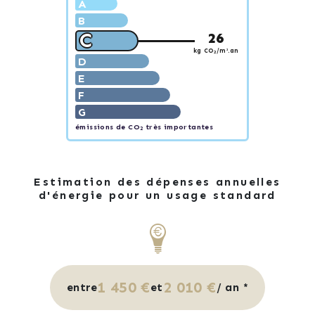
A
B
C
26
kg CO
/m².an
2
D
E
F
G
émissions de CO
très importantes
2
Estimation des dépenses annuelles
d'énergie pour un usage standard
1 450 €
2 010 €
entre
et
/ an *