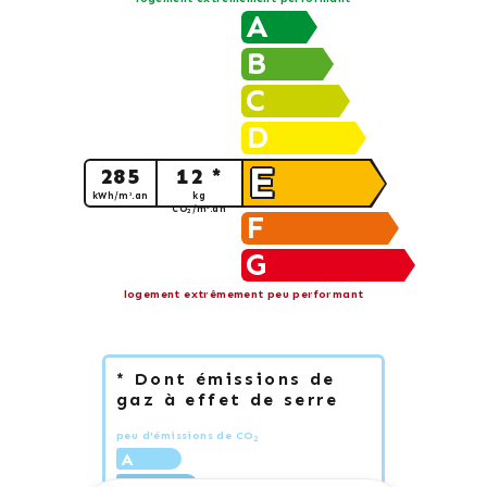
A
B
C
D
E
285
12 *
kWh/m².an
kg
CO
/m².an
2
F
G
logement extrêmement peu performant
* Dont émissions de
gaz à effet de serre
peu d'émissions de CO
2
A
B