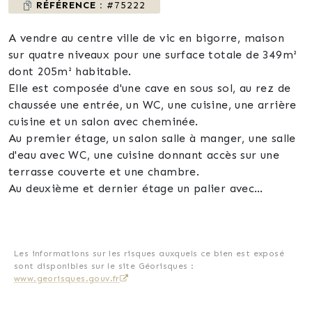
RÉFÉRENCE :
#75222
A vendre au centre ville de vic en bigorre, maison
sur quatre niveaux pour une surface totale de 349m²
dont 205m² habitable.
Elle est composée d'une cave en sous sol, au rez de
chaussée une entrée, un WC, une cuisine, une arrière
cuisine et un salon avec cheminée.
Au premier étage, un salon salle à manger, une salle
d'eau avec WC, une cuisine donnant accès sur une
terrasse couverte et une chambre.
Au deuxième et dernier étage un palier avec
placards desservant trois chambres avec dressing ,
une salle d'eau et un WC.
Cet ensemble est à rénover mais propose un joli
potentiel.
Les informations sur les risques auxquels ce bien est exposé
sont disponibles sur le site Géorisques :
www.georisques.gouv.fr