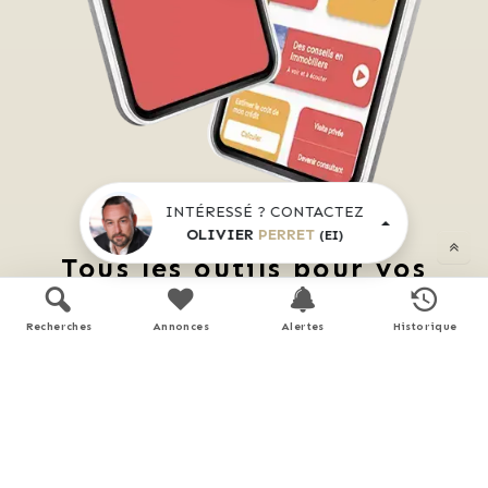
INTÉRESSÉ ? CONTACTEZ
OLIVIER
PERRET
(EI)
Tous les outils pour vos
projets immobiliers
Recherches
Annonces
Alertes
Historique
Découvrez 
Mon CID
,
mon compagnon immobilier 
digital
Accès à toutes les ventes immobilières, 