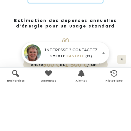
Estimation des dépenses annuelles
d'énergie pour un usage standard
INTÉRESSÉ ? CONTACTEZ
SYLVIE
CASTRIC
(EI)
500 €
1 500 €
entre
et
/ an *
Recherches
Annonces
Alertes
Historique
* Prix moyens des énergies indexés pour l'année 2024
(abonnement compris).
Simulation de prêt