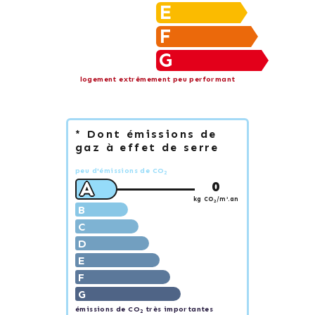
E
F
G
logement extrêmement peu performant
* Dont émissions de
gaz à effet de serre
peu d'émissions de CO
2
A
0
kg CO
/m².an
2
B
C
D
E
F
G
émissions de CO
très importantes
2