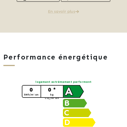
En savoir plus
Performance énergétique
logement extrêmement performant
A
0
0 *
kWh/m².an
kg
CO
/m².an
2
B
C
D