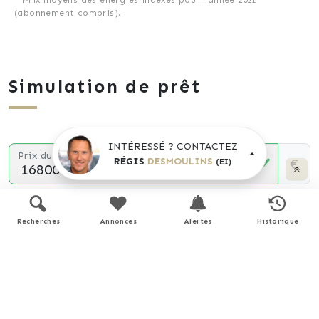
(abonnement compris).
Simulation de prêt
INTÉRESSÉ ? CONTACTEZ
Prix du bien
RÉGIS
DESMOULINS
€
(EI)
Durée
Recherches
Annonces
Alertes
Historique
Apport personnel
€