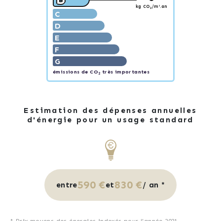
kg CO
/m².an
2
C
D
E
F
G
émissions de CO
très importantes
2
Estimation des dépenses annuelles
d'énergie pour un usage standard
590 €
830 €
entre
et
/ an *
* Prix moyens des énergies indexés pour l'année 2021