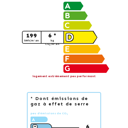
A
B
C
D
199
6 *
kWh/m².an
kg
CO
/m².an
2
E
F
G
logement extrêmement peu performant
* Dont émissions de
gaz à effet de serre
peu d'émissions de CO
2
A
B
6