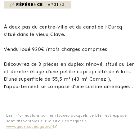
RÉFÉRENCE :
#73143
À deux pas du centre-ville et du canal de l’Ourcq
situé dans le vieux Claye.
Vendu loué 920€ /mois charges comprises
Découvrez ce 3 pièces en duplex rénové, situé au 1er
et dernier étage d’une petite copropriété de 6 lots.
D'une superficie de 55,5 m² (43 m² Carrez ),
l’appartement se compose d’une cuisine aménagée
ouverte sur un séjour lumineux, d’une salle d’eau avec
WC et, à l’étage, 2 chambres en duplex desservi par
un bel escalier en ferronnerie.
Les informations sur les risques auxquels ce bien est exposé
sont disponibles sur le site Géorisques :
Atouts :
www.georisques.gouv.fr
Rénovation récente, aucun travaux à prévoir