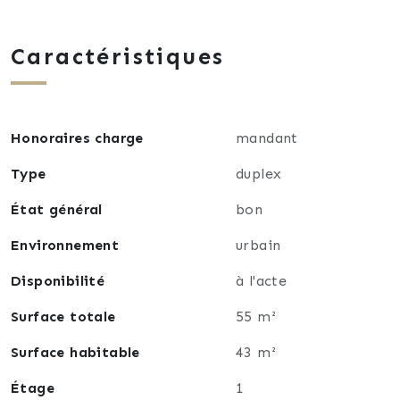
Faibles charges de copropriété
Fenêtres PVC double vitrage oscillo-battantes
Caractéristiques
Chauffage électrique individuel
Un bien rare sur le secteur, parfait pour un
investissement locatif rentable.
Honoraires charge
mandant
Une visite s'impose. Contactez moi pour organiser
Type
duplex
un rendez vous.
État général
bon
Environnement
urbain
Disponibilité
à l'acte
Surface totale
55 m²
Surface habitable
43 m²
Étage
1