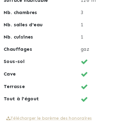
Surface habitable
126 m²
Nb. chambres
3
Nb. salles d'eau
1
Nb. cuisines
1
Chauffages
gaz
Sous-sol
Cave
Terrasse
Tout à l'égout
Télécharger le barème des honoraires