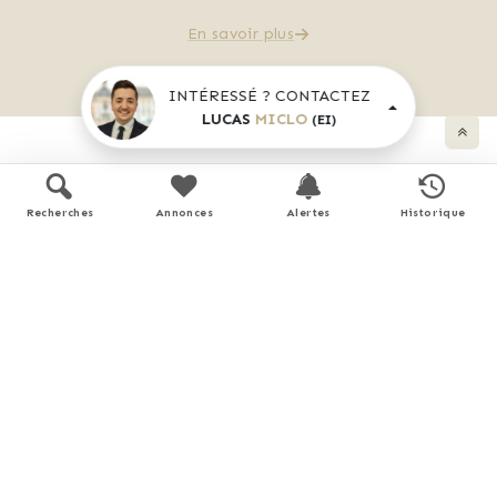
En savoir plus
INTÉRESSÉ ? CONTACTEZ
LUCAS
MICLO
(EI)
Plans
Recherches
Annonces
Alertes
Historique
HOME STAGING - CUISINE