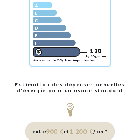
A
B
C
D
E
F
G
120
kg CO
/m².an
2
émissions de CO
très importantes
2
Estimation des dépenses annuelles
d'énergie pour un usage standard
900 €
1 200 €
entre
et
/ an *