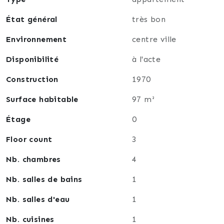
📞 Une visite s’impose ! Contactez-moi pour plus
État général
très bon
d’informations ou pour organiser une visite.
Environnement
centre ville
Disponibilité
à l'acte
Construction
1970
Surface habitable
97 m²
Étage
0
Floor count
3
Nb. chambres
4
Nb. salles de bains
1
Nb. salles d'eau
1
Nb. cuisines
1