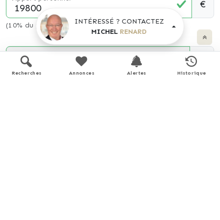
€
INTÉRESSÉ ? CONTACTEZ
(10% du prix du bien)
MICHEL
RENARD
Taux d'intérêt
%
Recherches
Annonces
Alertes
Historique
(taux moyen hors assurance)
Montant estimé
893 €
/ mois *
* Calculs effectués sur la base d'un prêt à taux fixe de
3,51%
sur une durée de
25
ans avec un apport de 10% et hors
assurance. Le coût de l'assurance de prêt dépend du capital
assuré, de votre âge, de la durée du prêt, du taux d'intérêt du
prêt, de votre questionnaire de santé et/ou médical, et de
votre profession. Les calculs et solutions indiqués ne revêtent