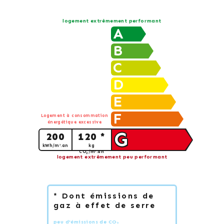
logement extrêmement performant
A
B
C
D
E
F
Logement à consommation
énergétique excessive
G
200
120 *
kWh/m².an
kg
CO
/m².an
2
logement extrêmement peu performant
* Dont émissions de
gaz à effet de serre
peu d'émissions de CO
2