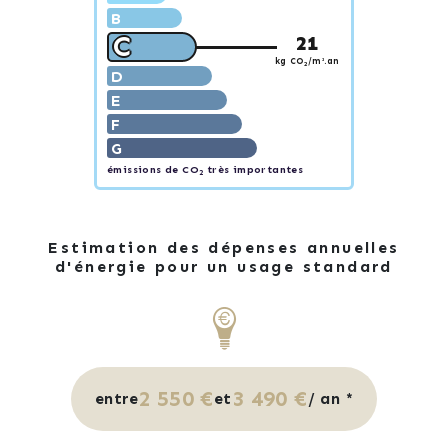
B
C
21
kg CO
/m².an
2
D
E
F
G
émissions de CO
très importantes
2
Estimation des dépenses annuelles
d'énergie pour un usage standard
2 550 €
3 490 €
entre
et
/ an *