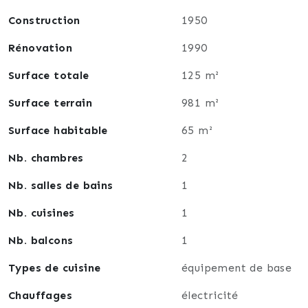
un abris de jardin.
Construction
1950
Rénovation
1990
Il y a la possibilité de faire une extension du fait
que la maison se trouve sur un terrain constructible.
Surface totale
125 m²
Surface terrain
981 m²
La maison est équipée de fenêtres double vitrage en
Surface habitable
65 m²
pvc, d'un ballon électrique et de convecteurs
électriques.
Nb. chambres
2
Nb. salles de bains
1
Pour toutes visites ou informations supplémentaires,
Nb. cuisines
1
je vous invite à me joindre par téléphone au O6 87
25 93 97.
Nb. balcons
1
Types de cuisine
équipement de base
Chauffages
électricité