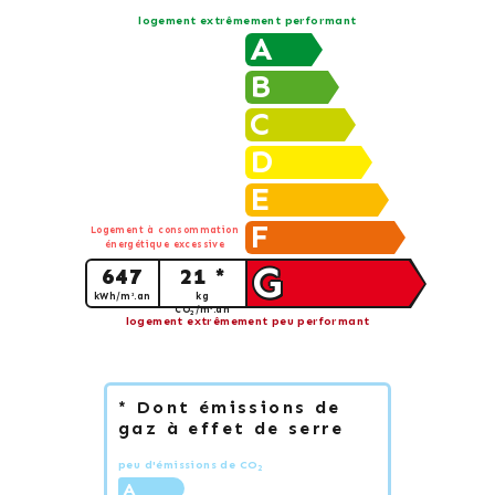
logement extrêmement performant
A
B
C
D
E
F
Logement à consommation
énergétique excessive
G
647
21 *
kWh/m².an
kg
CO
/m².an
2
logement extrêmement peu performant
* Dont émissions de
gaz à effet de serre
peu d'émissions de CO
2
A