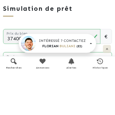
Simulation de prêt
Prix du bien
€
INTÉRESSÉ ? CONTACTEZ
FLORIAN
BULIANI
(EI)
Durée
Recherches
Annonces
Alertes
Historique
Apport personnel
€
(10% du prix du bien)
Taux d'intérêt
%