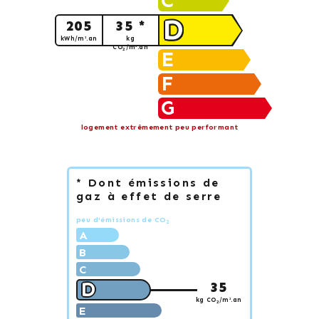
C
D
205
35 *
kWh/m².an
kg
CO
/m².an
2
E
F
G
logement extrêmement peu performant
* Dont émissions de
gaz à effet de serre
peu d'émissions de CO
2
A
B
C
D
35
kg CO
/m².an
2
E