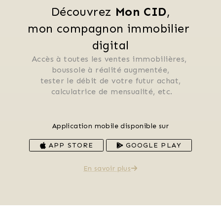
Découvrez 
Mon CID
,
mon compagnon immobilier 
digital
Accès à toutes les ventes immobilières, 
 boussole à réalité augmentée, 
 tester le débit de votre futur achat, 
 calculatrice de mensualité, etc.
Application mobile disponible sur
APP STORE
GOOGLE PLAY
En savoir plus