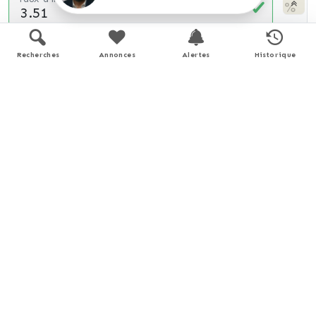
%
(taux moyen hors assurance)
Recherches
Annonces
Alertes
Historique
Montant estimé
135 €
/ mois *
* Calculs effectués sur la base d'un prêt à taux fixe de
3,51%
sur une durée de
25
ans avec un apport de 10% et hors
assurance. Le coût de l'assurance de prêt dépend du capital
assuré, de votre âge, de la durée du prêt, du taux d'intérêt du
prêt, de votre questionnaire de santé et/ou médical, et de
votre profession. Les calculs et solutions indiqués ne revêtent
aucun caractère contractuel et ne sont en aucun cas une offre
de prêt. Seuls les banques et organismes de financement sont
habilités à accorder un financement. Pour tout crédit
immobilier, vous êtes protégés par un délai de réflexion de 10
jours. Aucun versement de quelque nature que ce soit ne peut
être exigé d'un particulier avant l'obtention d'un ou de