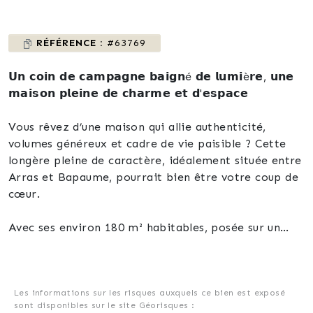
RÉFÉRENCE :
#63769
𝗨𝗻 𝗰𝗼𝗶𝗻 𝗱𝗲 𝗰𝗮𝗺𝗽𝗮𝗴𝗻𝗲 𝗯𝗮𝗶𝗴𝗻é 𝗱𝗲 𝗹𝘂𝗺𝗶è𝗿𝗲, 𝘂𝗻𝗲
𝗺𝗮𝗶𝘀𝗼𝗻 𝗽𝗹𝗲𝗶𝗻𝗲 𝗱𝗲 𝗰𝗵𝗮𝗿𝗺𝗲 𝗲𝘁 𝗱'𝗲𝘀𝗽𝗮𝗰𝗲
Vous rêvez d’une maison qui allie authenticité,
volumes généreux et cadre de vie paisible ? Cette
longère pleine de caractère, idéalement située entre
Arras et Bapaume, pourrait bien être votre coup de
cœur.
Avec ses environ 180 m² habitables, posée sur un
terrain arboré de 1 700 m², elle vous accueille dans
une ambiance chaleureuse où la lumière du plein sud
s’invite dans chaque recoin.
Les informations sur les risques auxquels ce bien est exposé
sont disponibles sur le site Géorisques :
Dès l’entrée, le ton est donné : de beaux volumes,