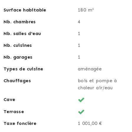
équilibre entre la paix de la campagne et la vitalité
des environs.
Surface habitable
180 m²
Nb. chambres
4
Un bien rare, une ambiance unique. À découvrir sans
tarder.
Nb. salles d'eau
1
Nb. cuisines
1
Nb. garages
1
Types de cuisine
aménagée
Chauffages
bois et pompe à
chaleur air/eau
Cave
Terrasse
Taxe foncière
1 001,00 €