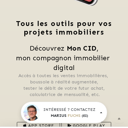
Tous les outils pour vos
projets immobiliers
Découvrez 
Mon CID
,
mon compagnon immobilier 
digital
Accès à toutes les ventes immobilières, 
 boussole à réalité augmentée, 
 tester le débit de votre futur achat, 
 calculatrice de mensualité, etc.
INTÉRESSÉ ? CONTACTEZ
Application mobile disponible sur
MARIUS
FUCHS
(EI)
APP STORE
GOOGLE PLAY