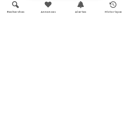
En savoir plus
Recherches
Annonces
Alertes
Historique
Performance énergétique
logement extrêmement performant
A
B
C
D
E